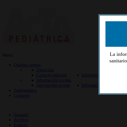
La infor
Menu
sanitari
Quiénes somos
Dirección
Consejo editorial
Información lectores
Información revista
Suscripción revista
Información autores
Suplementos
Contacto
ISSN 2014-2986
Sumario
Archivo
Enlaces