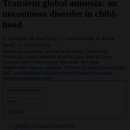
Transient global amnesia: an
uncommon disorder in child­
hood
G. Sebastiani, M. Simó Nebot, C. Luaces Cubells, M. Pineda
1
Marfá
, J.J. García García
1
Sección de Urgencias. Servicio de Pediatría.
Servicio de
Neurología. Unitat Integrada Hospital «Sant Joan de Déu»-
Hospital Clínic. Universitat de Barcelona. Barcelona
Tagged under
infancia,
epilepsia,
Volumen 65 número 8 septiembre
2007,
amnesia global transitoria,
hipoperfusión hipocámpica,
migraña confusional aguda
¿Perdiste tu Usuario/Contraseña?