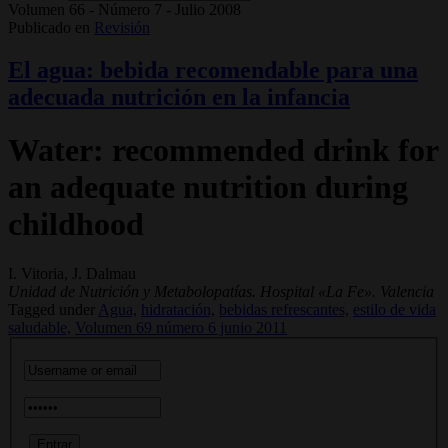
Volumen 66 - Número 7 - Julio 2008
Publicado en
Revisión
El agua: bebida recomendable para una
adecuada nutrición en la infancia
Water: recommended drink for
an adequate nutrition during
childhood
I. Vitoria, J. Dalmau
Unidad de Nutrición y Metabolopatías. Hospital «La Fe». Valencia
Tagged under
Agua,
hidratación,
bebidas refrescantes,
estilo de vida
saludable,
Volumen 69 número 6 junio 2011