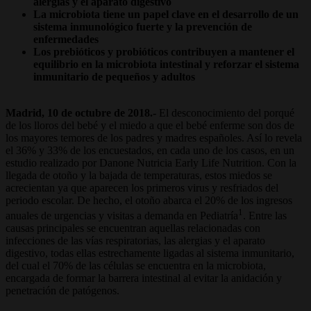
alergias y el aparato digestivo
La microbiota tiene un papel clave en el desarrollo de un
sistema inmunológico fuerte y la prevención de
enfermedades
Los prebióticos y probióticos contribuyen a mantener el
equilibrio en la microbiota intestinal y reforzar el sistema
inmunitario de pequeños y adultos
Madrid, 10 de octubre de 2018.-
El desconocimiento del porqué
de los lloros del bebé y el miedo a que el bebé enferme son dos de
los mayores temores de los padres y madres españoles. Así lo revela
el 36% y 33% de los encuestados, en cada uno de los casos, en un
estudio realizado por Danone Nutricia Early Life Nutrition. Con la
llegada de otoño y la bajada de temperaturas, estos miedos se
acrecientan ya que aparecen los primeros virus y resfriados del
periodo escolar. De hecho, el otoño abarca el 20% de los ingresos
1
anuales de urgencias y visitas a demanda en Pediatría
. Entre las
causas principales se encuentran aquellas relacionadas con
infecciones de las vías respiratorias, las alergias y el aparato
digestivo, todas ellas estrechamente ligadas al sistema inmunitario,
del cual el 70% de las células se encuentra en la microbiota,
encargada de formar la barrera intestinal al evitar la anidación y
penetración de patógenos.