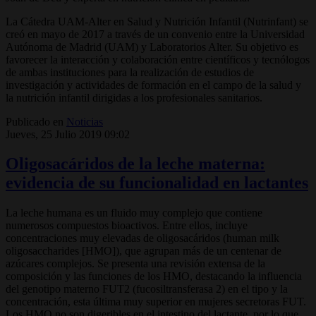
La Cátedra UAM-Alter en Salud y Nutrición Infantil (Nutrinfant) se
creó en mayo de 2017 a través de un convenio entre la Universidad
Autónoma de Madrid (UAM) y Laboratorios Alter. Su objetivo es
favorecer la interacción y colaboración entre científicos y tecnólogos
de ambas instituciones para la realización de estudios de
investigación y actividades de formación en el campo de la salud y
la nutrición infantil dirigidas a los profesionales sanitarios.
Publicado en
Noticias
Jueves, 25 Julio 2019 09:02
Oligosacáridos de la leche materna:
evidencia de su funcionalidad en lactantes
La leche humana es un fluido muy complejo que contiene
numerosos compuestos bioactivos. Entre ellos, incluye
concentraciones muy elevadas de oligosacáridos (human milk
oligosaccharides [HMO]), que agrupan más de un centenar de
azúcares complejos. Se presenta una revisión extensa de la
composición y las funciones de los HMO, destacando la influencia
del genotipo materno FUT2 (fucosiltransferasa 2) en el tipo y la
concentración, esta última muy superior en mujeres secretoras FUT.
Los HMO no son digeribles en el intestino del lactante, por lo que