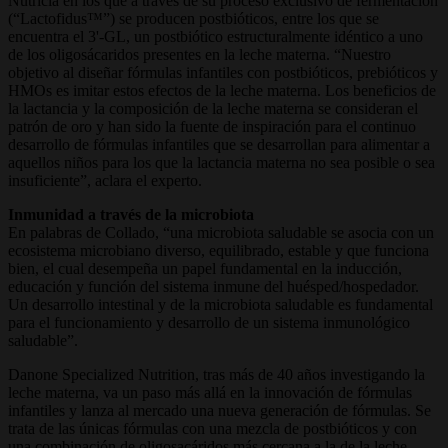
Nutricia en los que a través de su proceso exclusivo de fermentación
(“Lactofidus™”) se producen postbióticos, entre los que se
encuentra el 3'-GL, un postbiótico estructuralmente idéntico a uno
de los oligosácaridos presentes en la leche materna. “Nuestro
objetivo al diseñar fórmulas infantiles con postbióticos, prebióticos y
HMOs es imitar estos efectos de la leche materna. Los beneficios de
la lactancia y la composición de la leche materna se consideran el
patrón de oro y han sido la fuente de inspiración para el continuo
desarrollo de fórmulas infantiles que se desarrollan para alimentar a
aquellos niños para los que la lactancia materna no sea posible o sea
insuficiente”, aclara el experto.
Inmunidad a través de la microbiota
En palabras de Collado, “una microbiota saludable se asocia con un
ecosistema microbiano diverso, equilibrado, estable y que funciona
bien, el cual desempeña un papel fundamental en la inducción,
educación y función del sistema inmune del huésped/hospedador.
Un desarrollo intestinal y de la microbiota saludable es fundamental
para el funcionamiento y desarrollo de un sistema inmunológico
saludable”.
Danone Specialized Nutrition, tras más de 40 años investigando la
leche materna, va un paso más allá en la innovación de fórmulas
infantiles y lanza al mercado una nueva generación de fórmulas. Se
trata de las únicas fórmulas con una mezcla de postbióticos y con
una combinación de oligosacáridos más cercana a la de la leche