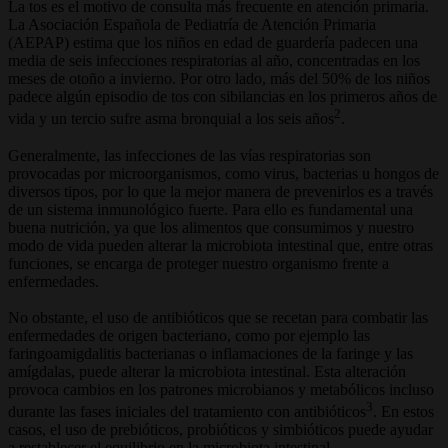
La tos es el motivo de consulta más frecuente en atención primaria.
La Asociación Española de Pediatría de Atención Primaria
(AEPAP) estima que los niños en edad de guardería padecen una
media de seis infecciones respiratorias al año, concentradas en los
meses de otoño a invierno. Por otro lado, más del 50% de los niños
padece algún episodio de tos con sibilancias en los primeros años de
2
vida y un tercio sufre asma bronquial a los seis años
.
Generalmente, las infecciones de las vías respiratorias son
provocadas por microorganismos, como virus, bacterias u hongos de
diversos tipos, por lo que la mejor manera de prevenirlos es a través
de un sistema inmunológico fuerte. Para ello es fundamental una
buena nutrición, ya que los alimentos que consumimos y nuestro
modo de vida pueden alterar la microbiota intestinal que, entre otras
funciones, se encarga de proteger nuestro organismo frente a
enfermedades.
No obstante, el uso de antibióticos que se recetan para combatir las
enfermedades de origen bacteriano, como por ejemplo las
faringoamigdalitis bacterianas o inflamaciones de la faringe y las
amígdalas, puede alterar la microbiota intestinal. Esta alteración
provoca cambios en los patrones microbianos y metabólicos incluso
3
durante las fases iniciales del tratamiento con antibióticos
. En estos
casos, el uso de prebióticos, probióticos y simbióticos puede ayudar
a restablecer el equilibrio en la microbiota intestinal.