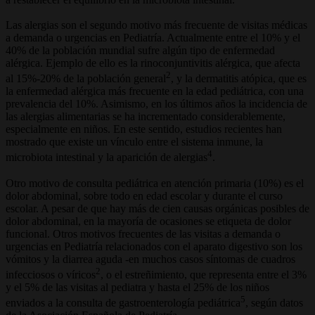
Las alergias son el segundo motivo más frecuente de visitas médicas
a demanda o urgencias en Pediatría. Actualmente entre el 10% y el
40% de la población mundial sufre algún tipo de enfermedad
alérgica. Ejemplo de ello es la rinoconjuntivitis alérgica, que afecta
2
al 15%-20% de la población general
, y la dermatitis atópica, que es
la enfermedad alérgica más frecuente en la edad pediátrica, con una
prevalencia del 10%. Asimismo, en los últimos años la incidencia de
las alergias alimentarias se ha incrementado considerablemente,
especialmente en niños. En este sentido, estudios recientes han
mostrado que existe un vínculo entre el sistema inmune, la
4
microbiota intestinal y la aparición de alergias
.
Otro motivo de consulta pediátrica en atención primaria (10%) es el
dolor abdominal, sobre todo en edad escolar y durante el curso
escolar. A pesar de que hay más de cien causas orgánicas posibles de
dolor abdominal, en la mayoría de ocasiones se etiqueta de dolor
funcional. Otros motivos frecuentes de las visitas a demanda o
urgencias en Pediatría relacionados con el aparato digestivo son los
vómitos y la diarrea aguda -en muchos casos síntomas de cuadros
2
infecciosos o víricos
, o el estreñimiento, que representa entre el 3%
y el 5% de las visitas al pediatra y hasta el 25% de los niños
5
enviados a la consulta de gastroenterología pediátrica
, según datos