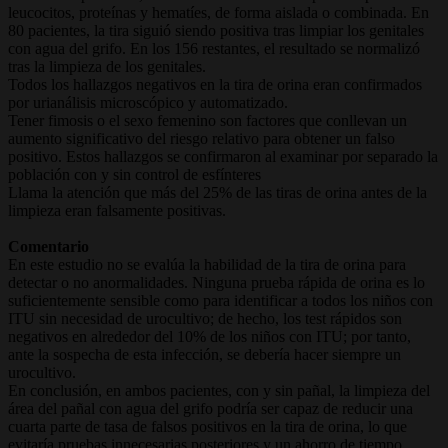
leucocitos, proteínas y hematíes, de forma aislada o combinada. En
80 pacientes, la tira siguió siendo positiva tras limpiar los genitales
con agua del grifo. En los 156 restantes, el resultado se normalizó
tras la limpieza de los genitales.
Todos los hallazgos negativos en la tira de orina eran confirmados
por urianálisis microscópico y automatizado.
Tener fimosis o el sexo femenino son factores que conllevan un
aumento significativo del riesgo relativo para obtener un falso
positivo. Estos hallazgos se confirmaron al examinar por separado la
población con y sin control de esfínteres
Llama la atención que más del 25% de las tiras de orina antes de la
limpieza eran falsamente positivas.
Comentario
En este estudio no se evalúa la habilidad de la tira de orina para
detectar o no anormalidades. Ninguna prueba rápida de orina es lo
suficientemente sensible como para identificar a todos los niños con
ITU sin necesidad de urocultivo; de hecho, los test rápidos son
negativos en alrededor del 10% de los niños con ITU; por tanto,
ante la sospecha de esta infección, se debería hacer siempre un
urocultivo.
En conclusión, en ambos pacientes, con y sin pañal, la limpieza del
área del pañal con agua del grifo podría ser capaz de reducir una
cuarta parte de tasa de falsos positivos en la tira de orina, lo que
evitaría pruebas innecesarias posteriores y un ahorro de tiempo.