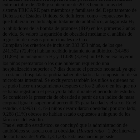
entre octubre de 2006 y septiembre de 2013 beneficiarios del
sistema TRICARE para miembros y familiares del Departamento de
Defensa de Estados Unidos. Se definieron como «expuestos» los
que hubieran recibido algún tratamiento antibiótico, antagonista H
2
o inhibidores de la bomba de protones (IBP) en los primeros 2 años
de vida. Se valoró la aparición de obesidad mediante el análisis de
regresión de riesgos proporcionales de Cox.
Cumplían los criterios de inclusión 333.353 niños, de los que
241.502 (72,4%) habían recibido tratamiento antibiótico, 34.488
(11,8%) un antagonista H
y 11.089 (3,3%) un IBP. Se excluyeron
2
los niños prematuros o los que hubieran requerido una
hospitalización superior a 7 días durante el periodo neonatal, ya que
su estancia hospitalaria podría haber afectado a la composición de su
microbiota intestinal. Se excluyeron también los niños a quienes no
se pudo hacer un seguimiento después de los 2 años o en los que no
se había registrado el peso y/o la talla durante el periodo de estudio.
Se consideró la presencia de obesidad a partir de un índice de masa
corporal igual o superior al percentil 95 para la edad y el sexo. En el
estudio, 44.993 (14,1%) niños desarrollaron obesidad; por otro lado,
9.268 (11%) obesos no habían estado expuestos a ninguno de los
fármacos del estudio.
Tras el estudio estadístico, se concluyó que la administración de
antibióticos se asocia con la obesidad (
Hazard ratio
= 1,26; intervalo
de confianza del 95%: 1,3-1,28). Esta asociación persiste