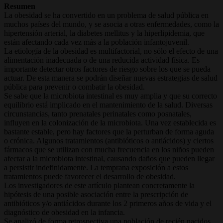
Resumen
La obesidad se ha convertido en un problema de salud pública en
muchos países del mundo, y se asocia a otras enfermedades, como la
hipertensión arterial, la diabetes mellitus y la hiperlipidemia, que
están afectando cada vez más a la población infantojuvenil.
La etiología de la obesidad es multifactorial, no sólo el efecto de una
alimentación inadecuada o de una reducida actividad física. Es
importante detectar otros factores de riesgo sobre los que se pueda
actuar. De esta manera se podrán diseñar nuevas estrategias de salud
pública para prevenir o combatir la obesidad.
Se sabe que la microbiota intestinal es muy amplia y que su correcto
equilibrio está implicado en el mantenimiento de la salud. Diversas
circunstancias, tanto prenatales perinatales como posnatales,
influyen en la colonización de la microbiota. Una vez establecida es
bastante estable, pero hay factores que la perturban de forma aguda
o crónica. Algunos tratamientos (antibióticos o antiácidos) y ciertos
fármacos que se utilizan con mucha frecuencia en los niños pueden
afectar a la microbiota intestinal, causando daños que pueden llegar
a persistir indefinidamente. La temprana exposición a estos
tratamientos puede favorecer el desarrollo de obesidad.
Los investigadores de este artículo plantean concretamente la
hipótesis de una posible asociación entre la prescripción de
antibióticos y/o antiácidos durante los 2 primeros años de vida y el
diagnóstico de obesidad en la infancia.
Se analizó de forma retrospectiva una población de recién nacidos