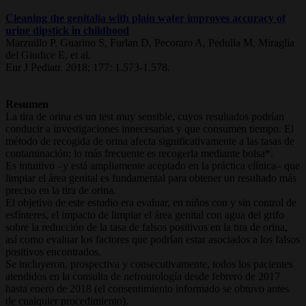
Cleaning the genitalia with plain water improves accuracy of
urine dipstick in childhood
Marzuillo P, Guarino S, Furlan D, Pecoraro A, Pedulla M, Miraglia
del Giudice E, et al.
Eur J Pediatr. 2018; 177: 1.573-1.578.
Resumen
La tira de orina es un test muy sensible, cuyos resultados podrían
conducir a investigaciones innecesarias y que consumen tiempo. El
método de recogida de orina afecta significativamente a las tasas de
contaminación; lo más frecuente es recogerla mediante bolsa*.
Es intuitivo –y está ampliamente aceptado en la práctica clínica– que
limpiar el área genital es fundamental para obtener un resultado más
preciso en la tira de orina.
El objetivo de este estudio era evaluar, en niños con y sin control de
esfínteres, el impacto de limpiar el área genital con agua del grifo
sobre la reducción de la tasa de falsos positivos en la tira de orina,
así como evaluar los factores que podrían estar asociados a los falsos
positivos encontrados.
Se incluyeron, prospectiva y consecutivamente, todos los pacientes
atendidos en la consulta de nefrourología desde febrero de 2017
hasta enero de 2018 (el consentimiento informado se obtuvo antes
de cualquier procedimiento).