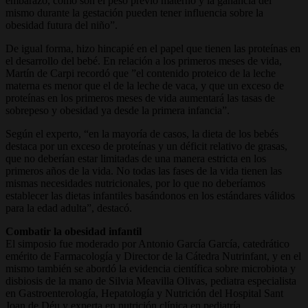
embarazo, como son el peso previo materno y la ganancia del
mismo durante la gestación pueden tener influencia sobre la
obesidad futura del niño”.
De igual forma, hizo hincapié en el papel que tienen las proteínas en
el desarrollo del bebé. En relación a los primeros meses de vida,
Martín de Carpi recordó que ”el contenido proteico de la leche
materna es menor que el de la leche de vaca, y que un exceso de
proteínas en los primeros meses de vida aumentará las tasas de
sobrepeso y obesidad ya desde la primera infancia”.
Según el experto, “en la mayoría de casos, la dieta de los bebés
destaca por un exceso de proteínas y un déficit relativo de grasas,
que no deberían estar limitadas de una manera estricta en los
primeros años de la vida. No todas las fases de la vida tienen las
mismas necesidades nutricionales, por lo que no deberíamos
establecer las dietas infantiles basándonos en los estándares válidos
para la edad adulta”, destacó.
Combatir la obesidad infantil
El simposio fue moderado por Antonio García García, catedrático
emérito de Farmacología y Director de la Cátedra Nutrinfant, y en el
mismo también se abordó la evidencia científica sobre microbiota y
disbiosis de la mano de Silvia Meavilla Olivas, pediatra especialista
en Gastroenterología, Hepatología y Nutrición del Hospital Sant
Joan de Déu y experta en nutrición clínica en pediatría.