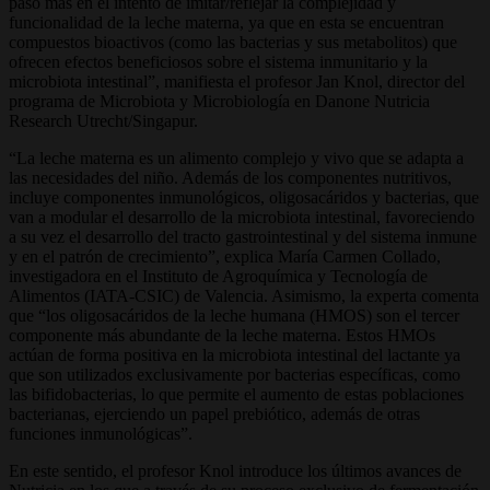
paso más en el intento de imitar/reflejar la complejidad y
funcionalidad de la leche materna, ya que en esta se encuentran
compuestos bioactivos (como las bacterias y sus metabolitos) que
ofrecen efectos beneficiosos sobre el sistema inmunitario y la
microbiota intestinal”, manifiesta el profesor Jan Knol, director del
programa de Microbiota y Microbiología en Danone Nutricia
Research Utrecht/Singapur.
“La leche materna es un alimento complejo y vivo que se adapta a
las necesidades del niño. Además de los componentes nutritivos,
incluye componentes inmunológicos, oligosacáridos y bacterias, que
van a modular el desarrollo de la microbiota intestinal, favoreciendo
a su vez el desarrollo del tracto gastrointestinal y del sistema inmune
y en el patrón de crecimiento”, explica María Carmen Collado,
investigadora en el Instituto de Agroquímica y Tecnología de
Alimentos (IATA-CSIC) de Valencia. Asimismo, la experta comenta
que “los oligosacáridos de la leche humana (HMOS) son el tercer
componente más abundante de la leche materna. Estos HMOs
actúan de forma positiva en la microbiota intestinal del lactante ya
que son utilizados exclusivamente por bacterias específicas, como
las bifidobacterias, lo que permite el aumento de estas poblaciones
bacterianas, ejerciendo un papel prebiótico, además de otras
funciones inmunológicas”.
En este sentido, el profesor Knol introduce los últimos avances de