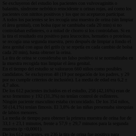
Se excluyeron del estudio los pacientes con vulvovaginitis o
balanitis, síndrome nefrótico reincidente u orinas rojas, así como los
pacientes con nitritos positivos y los que no aceptaron participar.
A todos los pacientes se les recogía una muestra de orina (sin limpiar
el área genital), con bolsa (que se cambiaba cada 20 min) si no
controlaban esfínteres, o a mitad de chorro si los controlaban. Si en
la tira el resultado era positivo para leucocitos, hematíes o proteínas,
se recogía una segunda muestra, pero después de limpiar a fondo el
área genital con agua del grifo (y se repetía en cada cambio de bolsa
cada 20 min), hasta obtener la orina.
La tira de orina se consideraba un falso positivo si se normalizaba en
la muestra recogida tras limpiar el área genital.
En el tiempo del estudio se valoraron 660 niños como posibles
candidatos. Se excluyeron 48 (19 por negación de los padres, y 29
por no cumplir criterios de inclusión). La media de edad era 6,2 ±
4,7 años.
De los 612 pacientes incluidos en el estudio, 258 (42,16%) eran de
sexo femenino y 192 (31,3%) no tenían control de esfínteres.
Ningún paciente masculino estaba circuncidado. De los 354 niños,
50 (14,1%) tenían fimosis. El 3,8% de las niñas presentaba sinequias
de labios menores.
La media de tiempo para obtener la primera muestra de orina fue de
33,1 ± 23,1 minutos, frente a 57,9 ± 29,7 minutos para la segunda
muestra (p <0,0001).
De los 612 pacientes, en 236 la tira de orina fue positiva para