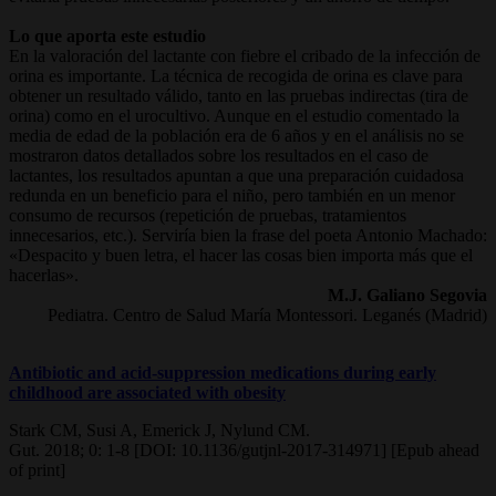
Lo que aporta este estudio
En la valoración del lactante con fiebre el cribado de la infección de
orina es importante. La técnica de recogida de orina es clave para
obtener un resultado válido, tanto en las pruebas indirectas (tira de
orina) como en el urocultivo. Aunque en el estudio comentado la
media de edad de la población era de 6 años y en el análisis no se
mostraron datos detallados sobre los resultados en el caso de
lactantes, los resultados apuntan a que una preparación cuidadosa
redunda en un beneficio para el niño, pero también en un menor
consumo de recursos (repetición de pruebas, tratamientos
innecesarios, etc.). Serviría bien la frase del poeta Antonio Machado:
«Despacito y buen letra, el hacer las cosas bien importa más que el
hacerlas».
M.J. Galiano Segovia
Pediatra. Centro de Salud María Montessori. Leganés (Madrid)
Antibiotic and acid-suppression medications during early
childhood are associated with obesity
Stark CM, Susi A, Emerick J, Nylund CM.
Gut. 2018; 0: 1-8 [DOI: 10.1136/gutjnl-2017-314971] [Epub ahead
of print]