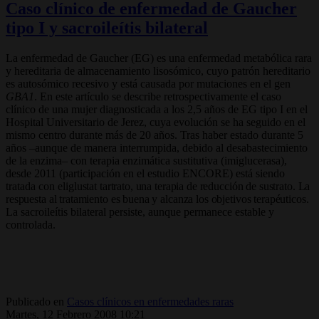
Caso clínico de enfermedad de Gaucher
tipo I y sacroileítis bilateral
La enfermedad de Gaucher (EG) es una enfermedad metabólica rara
y hereditaria de almacenamiento lisosómico, cuyo patrón hereditario
es autosómico recesivo y está causada por mutaciones en el gen
GBA1
. En este artículo se describe retrospectivamente el caso
clínico de una mujer diagnosticada a los 2,5 años de EG tipo I en el
Hospital Universitario de Jerez, cuya evolución se ha seguido en el
mismo centro durante más de 20 años. Tras haber estado durante 5
años –aunque de manera interrumpida, debido al desabastecimiento
de la enzima– con terapia enzimática sustitutiva (imiglucerasa),
desde 2011 (participación en el estudio ENCORE) está siendo
tratada con eli
glustat tartrato, una terapia de reducción de sustrato. La
respuesta al tratamiento es buena y alcanza los objetivos terapéuticos.
La sacroileítis bilateral persiste, aunque permanece estable y
controlada.
Publicado en
Casos clínicos en enfermedades raras
Martes, 12 Febrero 2008 10:21