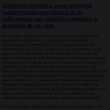
Dilatación esofágica como principal
manifestación neurológica de la
embriopatía por varicela congénita: a
propósito de un caso
El virus de la varicela se caracteriza por su neurotropismo y su
capacidad de reinfección. La prevalencia en las mujeres
embarazadas es de alrededor de 0,7/1.000, pero el riesgo de
embriopatía es del 2%. Los efectos en el feto son mortales en las
primeras 20 semanas de gestación. Presentamos el caso de un
neonato con hipotonía, dificultad respiratoria y lesiones cicatriciales
metaméricas. La sospecha de infección materna en la semana 15 se
confirmó con la realización de una serología en la madre y el
neonato. La reacción en cadena de la polimerasa para la varicela fue
positiva en el líquido cefalorraquídeo del paciente. Destacaba una
mala tolerancia oral y la presencia de neumonías por aspiración. La
tomografía computarizada mostró una dilatación esofágica. La
manometría puso de manifiesto un hipoperistaltismo esofágico, y la
biopsia, signos de inflamación en los plexos mientéricos. Se
constataron calcificaciones hepáticas, cerebrales y coriorretinitis.
La hipomotilidad esofágica secundaria a la extensa viremia es la