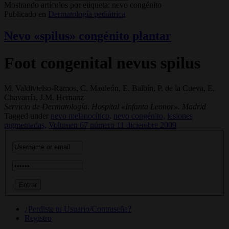
Mostrando artículos por etiqueta: nevo congénito
Publicado en
Dermatología pediátrica
Nevo «spilus» congénito plantar
Foot congenital nevus spilus
M. Valdivielso-Ramos, C. Mauleón, E. Balbín, P. de la Cueva, E.
Chavarría, J.M. Hernanz
Servicio de Dermatología. Hospital «Infanta Leonor». Madrid
Tagged under
nevo melanocítico,
nevo congénito,
lesiones
pigmentadas,
Volumen 67 número 11 diciembre 2009
¿Perdiste tu Usuario/Contraseña?
Registro