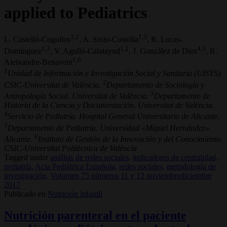
applied to Pediatrics
1,2
1,3
L. Castelló-Cogollos
, A. Sixto-Costolla
, R. Lucas-
1,3
1,2
4,5
Domínguez
, V. Agulló-Calatayud
, J. González de Dios
, R.
1,6
Aleixandre-Benavent
1
Unidad de Información e Investigación Social y Sanitaria (UISYS).
2
CSIC-Universitat de València.
Departamento de Sociología y
3
Antropología Social. Universitat de València.
Departamento de
Historia de la Ciencia y Documentación. Universitat de València.
4
Servicio de Pediatría. Hospital General Universitario de Alicante.
5
Departamento de Pediatría. Universidad «Miguel Hernández».
6
Alicante.
Instituto de Gestión de la Innovación y del Conocimiento.
CSIC-Universitat Politècnica de València
Tagged under
análisis de redes sociales,
indicadores de centralidad,
pediatría,
Acta Pediátrica Española,
redes sociales,
metodología de
investigación,
Volumen 75 números 11 y 12 noviembrediciembre
2017
Publicado en
Nutrición infantil
Nutrición parenteral en el paciente