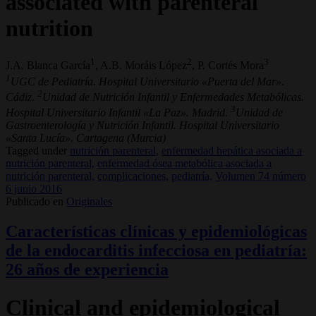
associated with parenteral
nutrition
1
2
3
J.A. Blanca García
, A.B. Moráis López
, P. Cortés Mora
1
UGC de Pediatría. Hospital Universitario «Puerta del Mar».
2
Cádiz.
Unidad de Nutrición Infantil y Enfermedades Metabólicas.
3
Hospital Universitario Infantil «La Paz». Madrid.
Unidad de
Gastroenterología y Nutrición Infantil. Hospital Universitario
«Santa Lucía». Cartagena (Murcia)
Tagged under
nutrición parenteral,
enfermedad hepática asociada a
nutrición parenteral,
enfermedad ósea metabólica asociada a
nutrición parenteral,
complicaciones,
pediatría,
Volumen 74 número
6 junio 2016
Publicado en
Originales
Características clínicas y epidemiológicas
de la endocarditis infecciosa en pediatría:
26 años de experiencia
Clinical and epidemiological