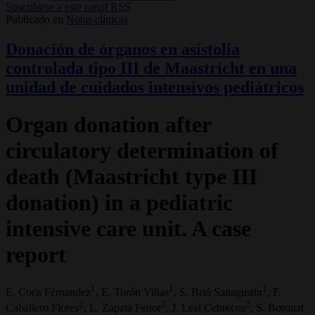
Suscribirse a este canal RSS
Publicado en
Notas clínicas
Donación de órganos en asistolia
controlada tipo III de Maastricht en una
unidad de cuidados intensivos pediátricos
Organ donation after
circulatory determination of
death (Maastricht type III
donation) in a pediatric
intensive care unit. A case
report
1
1
1
E. Coca Férnandez
, E. Turón Viñas
, S. Brió Sanagustín
, F.
2
3
2
Caballero Flores
, L. Zapata Fenor
, J. Leal Cebrecos
, S. Boronat