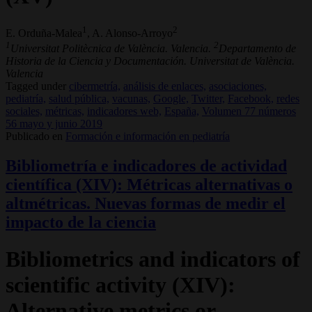
1
2
E. Orduña-Malea
, A. Alonso-Arroyo
1
2
Universitat Politècnica de València. Valencia.
Departamento de
Historia de la Ciencia y Documentación. Universitat de València.
Valencia
Tagged under
cibermetría,
análisis de enlaces,
asociaciones,
pediatría,
salud pública,
vacunas,
Google,
Twitter,
Facebook,
redes
sociales,
métricas,
indicadores web,
España,
Volumen 77 números
56 mayo y junio 2019
Publicado en
Formación e información en pediatría
Bibliometría e indicadores de actividad
científica (XIV): Métricas alternativas o
altmétricas. Nuevas formas de medir el
impacto de la ciencia
Bibliometrics and indicators of
scientific activity (XIV):
Alternative metrics or