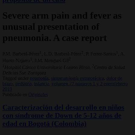
Severe arm pain and fever as
unusual presentation of
pneumonia. A case report
1
2
1
P.M. Barberá-Pérez
, L.D. Barberá-Pérez
, P. Ferrer-Santos
, A.
1
2
Hueto-Najarro
, J.M. Mengual-Gil
1
2
Hospital Clínico Universitario Lozano Blesa.
Centro de Salud
Delicias Sur. Zaragoza
Tagged under
neumonía,
sintomatología extratorácica,
dolor de
brazo,
pediatría,
infancia,
volumen 77 números 1 y 2 enerofebrero
2019
Publicado en
Originales
Caracterización del desarrollo en niños
con síndrome de Down de 5-12 años de
edad en Bogotá (Colombia)