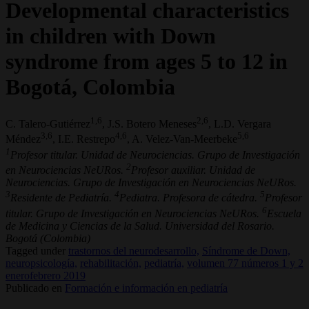
Developmental characteristics
in children with Down
syndrome from ages 5 to 12 in
Bogotá, Colombia
1,6
2,6
C. Talero-Gutiérrez
, J.S. Botero Meneses
, L.D. Vergara
3,6
4,6
5,6
Méndez
, I.E. Restrepo
, A. Velez-Van-Meerbeke
1
Profesor titular. Unidad de Neurociencias. Grupo de Investigación
2
en Neurociencias NeURos.
Profesor auxiliar. Unidad de
Neurociencias. Grupo de Investigación en Neurociencias NeURos.
3
4
5
Residente de Pediatría.
Pediatra. Profesora de cátedra.
Profesor
6
titular. Grupo de Investigación en Neurociencias NeURos.
Escuela
de Medicina y Ciencias de la Salud. Universidad del Rosario.
Bogotá (Colombia)
Tagged under
trastornos del neurodesarrollo,
Síndrome de Down,
neuropsicología,
rehabilitación,
pediatría,
volumen 77 números 1 y 2
enerofebrero 2019
Publicado en
Formación e información en pediatría