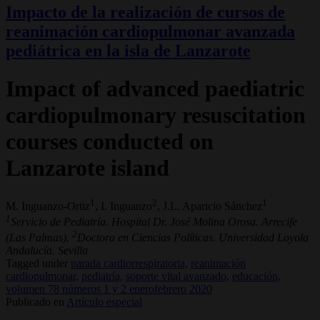
Impacto de la realización de cursos de
reanimación cardiopulmonar avanzada
pediátrica en la isla de Lanzarote
Impact of advanced paediatric
cardiopulmonary resuscitation
courses conducted on
Lanzarote island
1
2
1
M. Inguanzo-Ortiz
, I. Inguanzo
, J.L. Aparicio Sánchez
1
Servicio de Pediatría. Hospital Dr. José Molina Orosa. Arrecife
2
(Las Palmas).
Doctora en Ciencias Políticas. Universidad Loyola
Andalucía. Sevilla
Tagged under
parada cardiorrespiratoria,
reanimación
cardiopulmonar,
pediatría,
soporte vital avanzado,
educación,
volumen 78 números 1 y 2 enerofebrero 2020
Publicado en
Artículo especial