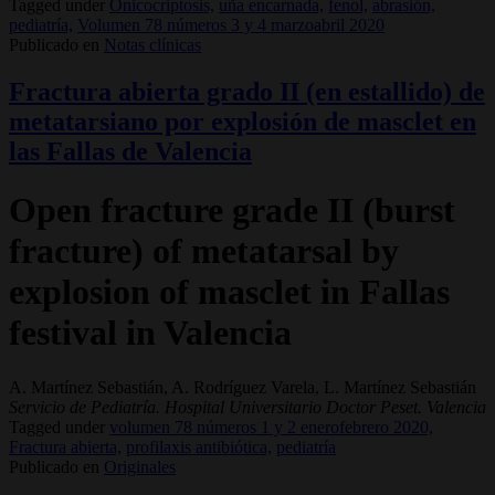
Tagged under
Onicocriptosis,
uña encarnada,
fenol,
abrasión,
pediatría,
Volumen 78 números 3 y 4 marzoabril 2020
Publicado en
Notas clínicas
Fractura abierta grado II (en estallido) de
metatarsiano por explosión de masclet en
las Fallas de Valencia
Open fracture grade II (burst
fracture) of metatarsal by
explosion of masclet in Fallas
festival in Valencia
A. Martínez Sebastián, A. Rodríguez Varela, L. Martínez Sebastián
Servicio de Pediatría. Hospital Universitario Doctor Peset. Valencia
Tagged under
volumen 78 números 1 y 2 enerofebrero 2020,
Fractura abierta,
profilaxis antibiótica,
pediatría
Publicado en
Originales