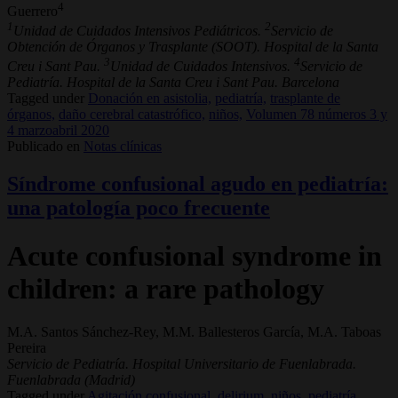
4
Guerrero
1
2
Unidad de Cuidados Intensivos Pediátricos.
Servicio de
Obtención de Órganos y Trasplante (SOOT). Hospital de la Santa
3
4
Creu i Sant Pau.
Unidad de Cuidados Intensivos.
Servicio de
Pediatría. Hospital de la Santa Creu i Sant Pau. Barcelona
Tagged under
Donación en asistolia,
pediatría,
trasplante de
órganos,
daño cerebral catastrófico,
niños,
Volumen 78 números 3 y
4 marzoabril 2020
Publicado en
Notas clínicas
Síndrome confusional agudo en pediatría:
una patología poco frecuente
Acute confusional syndrome in
children: a rare pathology
M.A. Santos Sánchez-Rey, M.M. Ballesteros García, M.A. Taboas
Pereira
Servicio de Pediatría. Hospital Universitario de Fuenlabrada.
Fuenlabrada (Madrid)
Tagged under
Agitación confusional,
delirium,
niños,
pediatría,