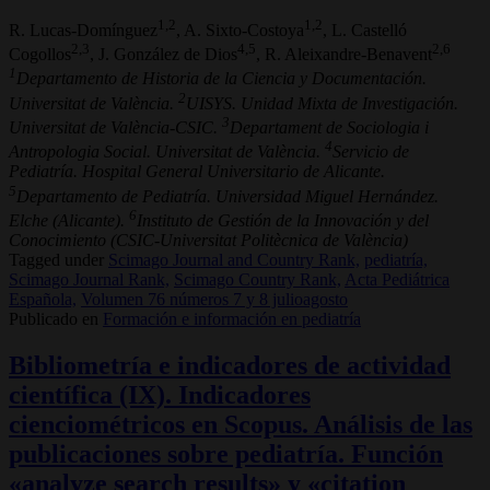
1,2
1,2
R. Lucas-Domínguez
, A. Sixto-Costoya
, L. Castelló
2,3
4,5
2,6
Cogollos
, J. González de Dios
, R. Aleixandre-Benavent
1
Departamento de Historia de la Ciencia y Documentación.
2
Universitat de València.
UISYS. Unidad Mixta de Investigación.
3
Universitat de València-CSIC.
Departament de Sociologia i
4
Antropologia Social. Universitat de València.
Servicio de
Pediatría. Hospital General Universitario de Alicante.
5
Departamento de Pediatría. Universidad Miguel Hernández.
6
Elche (Alicante).
Instituto de Gestión de la Innovación y del
Conocimiento (CSIC-Universitat Politècnica de València)
Tagged under
Scimago Journal and Country Rank,
pediatría,
Scimago Journal Rank,
Scimago Country Rank,
Acta Pediátrica
Española,
Volumen 76 números 7 y 8 julioagosto
Publicado en
Formación e información en pediatría
Bibliometría e indicadores de actividad
científica (IX). Indicadores
cienciométricos en Scopus. Análisis de las
publicaciones sobre pediatría. Función
«analyze search results» y «citation