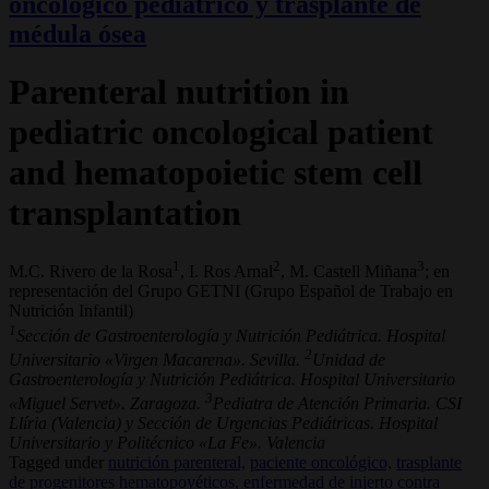
oncológico pediátrico y trasplante de
médula ósea
Parenteral nutrition in
pediatric oncological patient
and hematopoietic stem cell
transplantation
1
2
3
M.C. Rivero de la Rosa
, I. Ros Arnal
, M. Castell Miñana
; en
representación del Grupo GETNI (Grupo Español de Trabajo en
Nutrición Infantil)
1
Sección de Gastroenterología y Nutrición Pediátrica. Hospital
2
Universitario «Virgen Macarena». Sevilla.
Unidad de
Gastroenterología y Nutrición Pediátrica. Hospital Universitario
3
«Miguel Servet». Zaragoza.
Pediatra de Atención Primaria. CSI
Llíria (Valencia) y Sección de Urgencias Pediátricas. Hospital
Universitario y Politécnico «La Fe». Valencia
Tagged under
nutrición parenteral,
paciente oncológico,
trasplante
de progenitores hematopoyéticos,
enfermedad de injerto contra