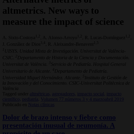
altmetrics. New ways to
measure the impact of science
1,2
1,2
1,2
A. Sixto-Costoya
, A. Alonso-Arroyo
, R. Lucas-Domínguez
,
3,4
1,5
J. González de Dios
, R. Aleixandre-Benavent
1
UISYS. Unidad Mixta de Investigación. Universitat de València-
2
CSIC.
Departamento de Historia de la Ciencia y Documentación.
3
Universitat de València.
Servicio de Pediatría. Hospital General
4
Universitario de Alicante.
Departamento de Pediatría.
5
Universidad Miguel Hernández. Alicante.
Instituto de Gestión de
la Innovación y del Conocimiento. CSIC-Universitat Politècnica de
València
Tagged under
altmétricas,
agregadores,
impacto social,
impacto
científico,
pediatría,
Volumen 77 números 3 y 4 marzoabril 2019
Publicado en
Notas clínicas
Dolor de brazo intenso y fiebre como
presentación inusual de neumonía. A
propósito de un caso