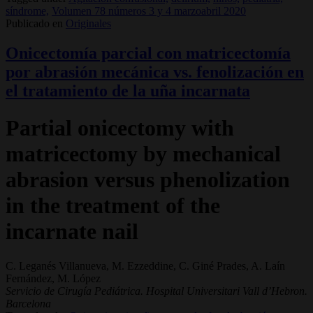
síndrome,
Volumen 78 números 3 y 4 marzoabril 2020
Publicado en
Originales
Onicectomía parcial con matricectomía
por abrasión mecánica vs. fenolización en
el tratamiento de la uña incarnata
Partial onicectomy with
matricectomy by mechanical
abrasion versus phenolization
in the treatment of the
incarnate nail
C. Leganés Villanueva, M. Ezzeddine, C. Giné Prades, A. Laín
Fernández, M. López
Servicio de Cirugía Pediátrica. Hospital Universitari Vall d’Hebron.
Barcelona