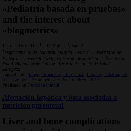
«Pediatría basada en pruebas»
and the interest about
«blogmetrics»
1
2
J. González de Dios
, J.C. Buñuel Álvarez
1
Departamento de Pediatría. Hospital General Universitario de
2
Pediatría. Universidad «Miguel Hernández». Alicante.
Centro de
Salud Villamayor de Gállego. Servicio Aragonés de Salud.
Zaragoza
Tagged under
blogs,
formación,
información,
Internet,
pediatría,
red
socia,
Volumen 75 números 1 y 2 enerofebrero 2017
Publicado en
Nutrición infantil
Afectación hepática y ósea asociadas a
nutrición parenteral
Liver and bone complications