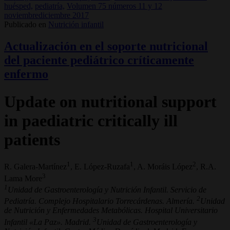
huésped,
pediatría,
Volumen 75 números 11 y 12
noviembrediciembre 2017
Publicado en
Nutrición infantil
Actualización en el soporte nutricional
del paciente pediátrico críticamente
enfermo
Update on nutritional support
in paediatric critically ill
patients
1
1
2
R. Galera-Martínez
, E. López-Ruzafa
, A. Moráis López
, R.A.
3
Lama More
1
Unidad de Gastroenterología y Nutrición Infantil. Servicio de
2
Pediatría. Complejo Hospitalario Torrecárdenas. Almería.
Unidad
de Nutrición y Enfermedades Metabólicas. Hospital Universitario
3
Infantil «La Paz». Madrid.
Unidad de Gastroenterología y