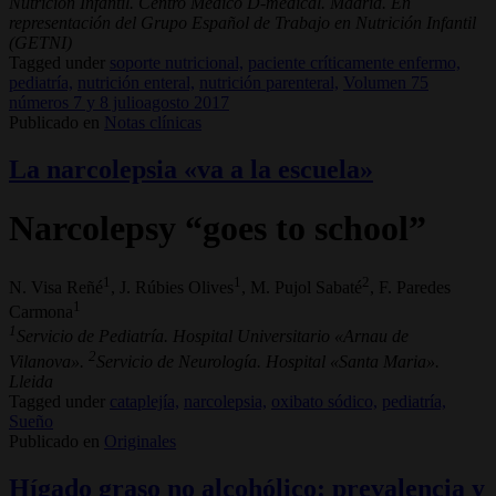
Nutrición Infantil. Centro Médico D-médical. Madrid. En
representación del Grupo Español de Trabajo en Nutrición Infantil
(GETNI)
Tagged under
soporte nutricional,
paciente críticamente enfermo,
pediatría,
nutrición enteral,
nutrición parenteral,
Volumen 75
números 7 y 8 julioagosto 2017
Publicado en
Notas clínicas
La narcolepsia «va a la escuela»
Narcolepsy “goes to school”
1
1
2
N. Visa Reñé
, J. Rúbies Olives
, M. Pujol Sabaté
, F. Paredes
1
Carmona
1
Servicio de Pediatría. Hospital Universitario «Arnau de
2
Vilanova».
Servicio de Neurología. Hospital «Santa Maria».
Lleida
Tagged under
cataplejía,
narcolepsia,
oxibato sódico,
pediatría,
Sueño
Publicado en
Originales
Hígado graso no alcohólico: prevalencia y