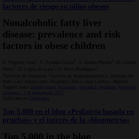
factores de riesgo en niños obesos
Nonalcoholic fatty liver
disease: prevalence and risk
factors in obese children
1
1
1
E. Vaquero Sosa
, C. Aranda Cazón
, A. Bodas Pinedo
, D. Llanos
2
1
1
Pérez
, D. López de Lara
, O. Pérez Rodríguez
1
2
Servicio de Pediatría.
Servicio de Radiodiagnóstico. Instituto del
Niño y del Adolescente. Hospital Clínico «San Carlos». Madrid
Tagged under
hígado graso,
ecografía,
obesidad,
pediatría,
Volumen
números 7 y 8 julioagosto 2017
Publicado en
Originales
Top 5.000 en el blog «Pediatría basada en
pruebas» y el interés de la «blogmetría»
Top 5,000 in the blog