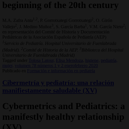
beginning of the 20th century
1,2
2
M.A. Zafra Anta
, P. Gorrotxategi Gorrotxategi
, O. Girón
2
3
1
2
Vallejo
, J. Medino Muñoz
, S. García Barba
, V.M. García Nieto
;
en representación del Comité de Historia y Documentación
Pediátricas de la Asociación Española de Pediatría (AEP)
1
Servicio de Pediatría. Hospital Universitario de Fuenlabrada
2
3
(Madrid).
Comité de Historia de la AEP.
Biblioteca del Hospital
Universitario de Fuenlabrada (Madrid)
Tagged under
Tolosa Latour,
Elisa Mendoza,
higiene,
pediatría,
mujer,
volumen 78 números 1 y 2 enerofebrero 2020
Publicado en
Formación e información en pediatría
Cibermetría y pediatría: una relación
manifiestamente saludable (XV)
Cybermetrics and Pediatrics: a
manifestly healthy relationship
(XV)