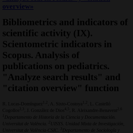
overview»
Bibliometrics and indicators of
scientific activity (IX).
Scientometric indicators in
Scopus. Analysis of
publications on pediatrics.
"Analyze search results" and
"citation overview" function
1,2
1,2
R. Lucas-Domínguez
, A. Sixto-Costoya
, L. Castelló
2,3
4,5
2,6
Cogollos
, J. González de Dios
, R. Aleixandre-Benavent
1
Departamento de Historia de la Ciencia y Documentación.
2
Universitat de València.
UISYS. Unidad Mixta de Investigación,
3
Universitat de València-CSIC.
Departamento de Sociología y