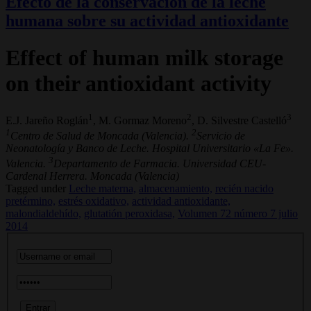
Efecto de la conservación de la leche
humana sobre su actividad antioxidante
Effect of human milk storage
on their antioxidant activity
1
2
3
E.J. Jareño Roglán
, M. Gormaz Moreno
, D. Silvestre Castelló
1
2
Centro de Salud de Moncada (Valencia).
Servicio de
Neonatología y Banco de Leche. Hospital Universitario «La Fe».
3
Valencia.
Departamento de Farmacia. Universidad CEU-
Cardenal Herrera. Moncada (Valencia)
Tagged under
Leche materna,
almacenamiento,
recién nacido
pretérmino,
estrés oxidativo,
actividad antioxidante,
malondialdehído,
glutatión peroxidasa,
Volumen 72 número 7 julio
2014