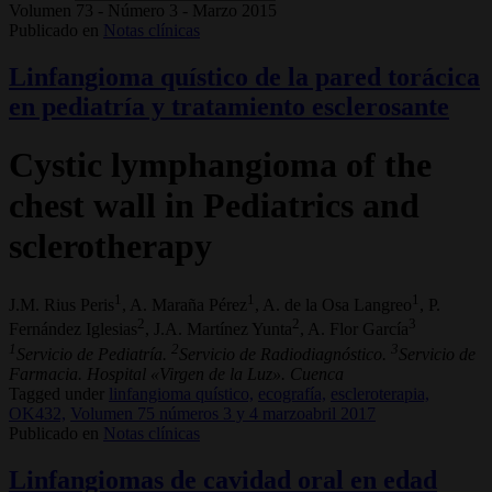
Volumen 73 - Número 3 - Marzo 2015
Publicado en
Notas clínicas
Linfangioma quístico de la pared torácica
en pediatría y tratamiento esclerosante
Cystic lymphangioma of the
chest wall in Pediatrics and
sclerotherapy
1
1
1
J.M. Rius Peris
, A. Maraña Pérez
, A. de la Osa Langreo
, P.
2
2
3
Fernández Iglesias
, J.A. Martínez Yunta
, A. Flor García
1
2
3
Servicio de Pediatría.
Servicio de Radiodiagnóstico.
Servicio de
Farmacia. Hospital «Virgen de la Luz». Cuenca
Tagged under
linfangioma quístico,
ecografía,
escleroterapia,
OK432,
Volumen 75 números 3 y 4 marzoabril 2017
Publicado en
Notas clínicas
Linfangiomas de cavidad oral en edad