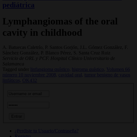
pediátrica
Lymphangiomas of the oral
cavity in childhood
A. Batuecas Caletrío, P. Santos Gorjón, J.L. Gómez González, F.
Sánchez González, P. Blanco Pérez, S. Santa Cruz Ruiz
Servicio de ORL y PCF. Hospital Clínico Universitario de
Salamanca
Tagged under
linfangioma quístico,
higroma quístico,
Volumen 66
número 10 noviembre 2008,
cavidad oral,
tumor benigno de vasos
linfáticos,
OK432
¿Perdiste tu Usuario/Contraseña?
Registro