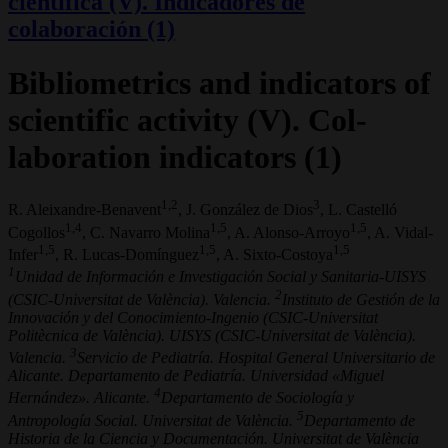
científica (V). Indicadores de
colaboración (1)
Bibliometrics and indicators of
scientific activity (V). Col-
laboration indicators (1)
1,2
3
R. Aleixandre-Benavent
, J. González de Dios
, L. Castelló
1,4
1,5
1,5
Cogollos
, C. Navarro Molina
, A. Alonso-Arroyo
, A. Vidal-
1,5
1,5
1,5
Infer
, R. Lucas-Domínguez
, A. Sixto-Costoya
1
Unidad de Información e Investigación Social y Sanitaria-UISYS
2
(CSIC-Universitat de València). Valencia.
Instituto de Gestión de la
Innovación y del Conocimiento-Ingenio (CSIC-Universitat
Politècnica de València). UISYS (CSIC-Universitat de València).
3
Valencia.
Servicio de Pediatría. Hospital General Universitario de
Alicante. Departamento de Pediatría. Universidad «Miguel
4
Hernández». Alicante.
Departamento de Sociología y
5
Antropología Social. Universitat de València.
Departamento de
Historia de la Ciencia y Documentación. Universitat de València