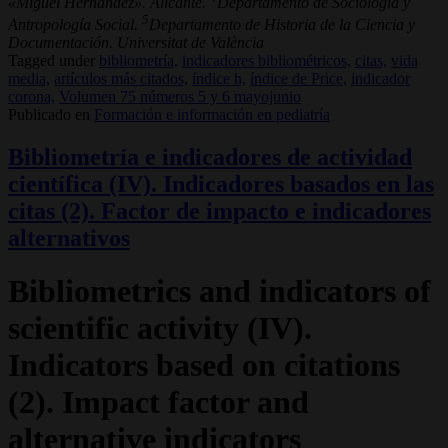
«Miguel Hernández». Alicante.
Departamento de Sociología y
5
Antropología Social.
Departamento de Historia de la Ciencia y
Documentación. Universitat de València
Tagged under
bibliometría,
indicadores bibliométricos,
citas,
vida
media,
artículos más citados,
índice h,
índice de Price,
indicador
corona,
Volumen 75 números 5 y 6 mayojunio
Publicado en
Formación e información en pediatría
Bibliometría e indicadores de actividad
científica (IV). Indicadores basados en las
citas (2). Factor de impacto e indicadores
alternativos
Bibliometrics and indicators of
scientific activity (IV).
Indicators based on citations
(2). Impact factor and
alternative indicators