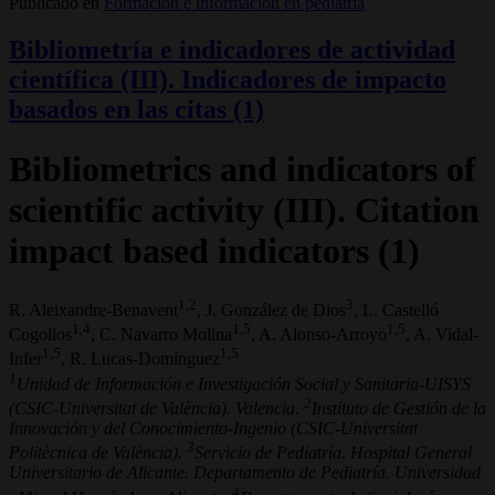
Publicado en
Formación e información en pediatría
Bibliometría e indicadores de actividad
científica (III). Indicadores de impacto
basados en las citas (1)
Bibliometrics and indicators of
scientific activity (III). Citation
impact based indicators (1)
1,2
3
R. Aleixandre-Benavent
, J. González de Dios
, L. Castelló
1,4
1,5
1,5
Cogollos
, C. Navarro Molina
, A. Alonso-Arroyo
, A. Vidal-
1,5
1,5
Infer
, R. Lucas-Domínguez
1
Unidad de Información e Investigación Social y Sanitaria-UISYS
2
(CSIC-Universitat de València). Valencia.
Instituto de Gestión de la
Innovación y del Conocimiento-Ingenio (CSIC-Universitat
3
Politècnica de València).
Servicio de Pediatría. Hospital General
Universitario de Alicante. Departamento de Pediatría. Universidad
4