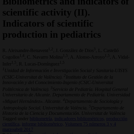
Bibliometrics and indicators of
scientific activity (II).
Indicators of scientific
production in pediatrics
1,2
3
R. Aleixandre-Benavent
, J. González de Dios
, L. Castelló
1,4
1,5
1,5
Cogollos
, C. Navarro Molina
, A. Alonso-Arroyo
, A. Vidal-
1,5
1,5
Infer
, R. Lucas-Domínguez
1
Unidad de Información e Investigación Social y Sanitaria-UISYS
2
(CSIC-Universitat de València).
Instituto de Gestión de la
Innovación y del Conocimiento-Ingenio (CSIC-Universitat
3
Politècnica de València).
Servicio de Pediatría. Hospital General
Universitario de Alicante. Departamento de Pediatría. Universidad
4
«Miguel Hernández». Alicante.
Departamento de Sociología y
5
Antropología Social. Universitat de València.
Departamento de
Historia de la Ciencia y Documentación. Universitat de València
Tagged under
bibliometría,
indicadores bibliométricos,
producción
científica,
informe bibliométrico,
Volumen 75 números 3 y 4
marzoabril 2017