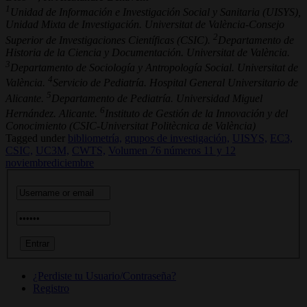
1
Unidad de Información e Investigación Social y Sanitaria (UISYS),
Unidad Mixta de Investigación. Universitat de València-Consejo
2
Superior de Investigaciones Científicas (CSIC).
Departamento de
Historia de la Ciencia y Documentación. Universitat de València.
3
Departamento de Sociología y Antropología Social. Universitat de
4
València.
Servicio de Pediatría. Hospital General Universitario de
5
Alicante.
Departamento de Pediatría. Universidad Miguel
6
Hernández. Alicante.
Instituto de Gestión de la Innovación y del
Conocimiento (CSIC-Universitat Politècnica de València)
Tagged under
bibliometría,
grupos de investigación,
UISYS,
EC3,
CSIC,
UC3M,
CWTS,
Volumen 76 números 11 y 12
noviembrediciembre
¿Perdiste tu Usuario/Contraseña?
Registro