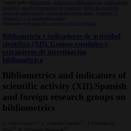
Tagged under
bibliometría,
indicadores bibliométricos,
colaboración
científica,
tasa de documentos en coautoría,
índice de coautoría,
índice de colaboración,
colaboración institucional,
Volumen 75
números 9 y 10 septiembreoctubre
Publicado en
Formación e información en pediatría
Bibliometría e indicadores de actividad
científica (XII). Grupos españoles y
extranjeros de investigación
bibliométrica
Bibliometrics and indicators of
scientific activity (XII).Spanish
and foreign research groups on
bibliometrics
1,2
1,3
A. Sixto-Costoya
, L. Castelló-Cogollos
, J. González de
4,5
1,6
Dios
, R. Aleixandre-Benavent