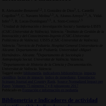
1,2
3
R. Aleixandre-Benavent
, J. González de Dios
, L. Castelló
1,4
1,5
1,5
Cogollos
, C. Navarro Molina
, A. Alonso-Arroyo
, A. Vidal-
1,5
1,5
1,5
Infer
, R. Lucas-Domínguez
, A. Sixto-Costoya
1
Unidad de Información e Investigación Social y Sanitaria-UISYS
2
(CSIC-Universitat de València). Valencia.
Instituto de Gestión de la
Innovación y del Conocimiento-Ingenio (CSIC-Universitat
Politècnica de València). UISYS (CSIC-Universitat de València).
3
Valencia.
Servicio de Pediatría. Hospital General Universitario de
Alicante. Departamento de Pediatría. Universidad «Miguel
4
Hernández». Alicante.
Departamento de Sociología y
Antropología Social. Universitat de València. Valencia.
5
Departamento de Historia de la Ciencia y Documentación.
Universitat de València. Valencia
Tagged under
bibliometría,
indicadores bibliométricos,
impacto
científico,
factor de impacto,
índice de inmediatez,
Eigenfactor,
Scimago Journal and Country Rank,
Source Normalized Impact per
Paper,
Volumen 75 números 7 y 8 julioagosto 2017
Publicado en
Formación e información en pediatría
Bibliometría e indicadores de actividad