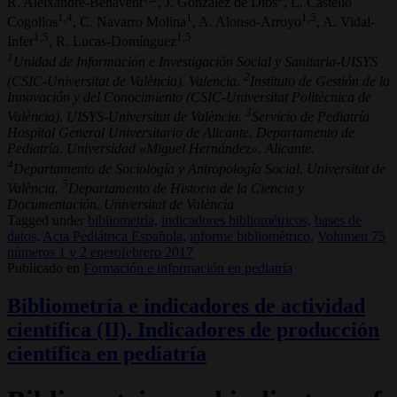
R. Aleixandre-Benavent
, J. González de Dios
, L. Castelló
1,4
1
1,5
Cogollos
, C. Navarro Molina
, A. Alonso-Arroyo
, A. Vidal-
1,5
1,5
Infer
, R. Lucas-Domínguez
1
Unidad de Información e Investigación Social y Sanitaria-UISYS
2
(CSIC-Universitat de València). Valencia.
Instituto de Gestión de la
Innovación y del Conocimiento (CSIC-Universitat Politècnica de
3
València). UISYS-Universitat de València.
Servicio de Pediatría.
Hospital General Universitario de Alicante. Departamento de
Pediatría. Universidad «Miguel Hernández». Alicante.
4
Departamento de Sociología y Antropología Social. Universitat de
5
València.
Departamento de Historia de la Ciencia y
Documentación. Universitat de València
Tagged under
bibliometría,
indicadores bibliométricos,
bases de
datos,
Acta Pediátrica Española,
informe bibliométrico,
Volumen 75
números 1 y 2 enerofebrero 2017
Publicado en
Formación e información en pediatría
Bibliometría e indicadores de actividad
científica (II). Indicadores de producción
científica en pediatría