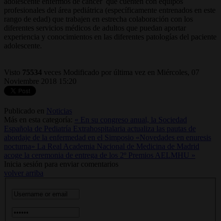
adolescente enfermos de cáncer que cuenten con equipos
profesionales del área pediátrica (específicamente entrenados en este
rango de edad) que trabajen en estrecha colaboración con los
diferentes servicios médicos de adultos que puedan aportar
experiencia y conocimientos en las diferentes patologías del paciente
adolescente.
Visto
75534
veces
Modificado por última vez en Miércoles, 07
Noviembre 2018 15:20
Publicado en
Noticias
Más en esta categoría:
« En su congreso anual, la Sociedad
Española de Pediatría Extrahospitalaria actualiza las pautas de
abordaje de la enfermedad en el Simposio «Novedades en enuresis
nocturna»
La Real Academia Nacional de Medicina de Madrid
acoge la ceremonia de entrega de los 2º Premios AELMHU »
Inicia sesión para enviar comentarios
volver arriba