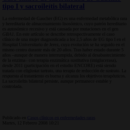
tipo I y sacroileítis bilateral
La enfermedad de Gaucher (EG) es una enfermedad metabólica rara
y hereditaria de almacenamiento lisosómico, cuyo patrón hereditario
es autosómico recesivo y está causada por mutaciones en el gen
GBA1
. En este artículo se describe retrospectivamente el caso
clínico de una mujer diagnosticada a los 2,5 años de EG tipo I en el
Hospital Universitario de Jerez, cuya evolución se ha seguido en el
mismo centro durante más de 20 años. Tras haber estado durante 5
años –aunque de manera interrumpida, debido al desabastecimiento
de la enzima– con terapia enzimática sustitutiva (imiglucerasa),
desde 2011 (participación en el estudio ENCORE) está siendo
tratada con eli
glustat tartrato, una terapia de reducción de sustrato. La
respuesta al tratamiento es buena y alcanza los objetivos terapéuticos.
La sacroileítis bilateral persiste, aunque permanece estable y
controlada.
Publicado en
Casos clínicos en enfermedades raras
Martes, 12 Febrero 2008 10:21