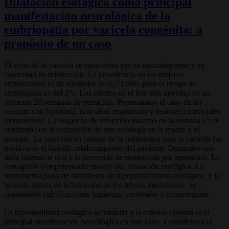
Dilatación esofágica como principal
manifestación neurológica de la
embriopatía por varicela congénita: a
propósito de un caso
El virus de la varicela se caracteriza por su neurotropismo y su
capacidad de reinfección. La prevalencia en las mujeres
embarazadas es de alrededor de 0,7/1.000, pero el riesgo de
embriopatía es del 2%. Los efectos en el feto son mortales en las
primeras 20 semanas de gestación. Presentamos el caso de un
neonato con hipotonía, dificultad respiratoria y lesiones cicatriciales
metaméricas. La sospecha de infección materna en la semana 15 se
confirmó con la realización de una serología en la madre y el
neonato. La reacción en cadena de la polimerasa para la varicela fue
positiva en el líquido cefalorraquídeo del paciente. Destacaba una
mala tolerancia oral y la presencia de neumonías por aspiración. La
tomografía computarizada mostró una dilatación esofágica. La
manometría puso de manifiesto un hipoperistaltismo esofágico, y la
biopsia, signos de inflamación en los plexos mientéricos. Se
constataron calcificaciones hepáticas, cerebrales y coriorretinitis.
La hipomotilidad esofágica secundaria a la extensa viremia es la
principal manifestación neurológica en este caso, y condiciona el