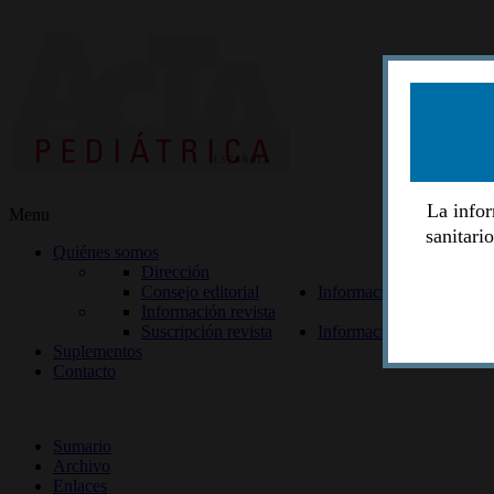
La infor
Menu
sanitari
Quiénes somos
Dirección
Consejo editorial
Información lectores
Información revista
Suscripción revista
Información autores
Suplementos
Contacto
ISSN 2014-2986
Sumario
Archivo
Enlaces