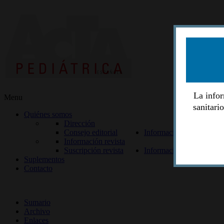
La infor
Menu
sanitari
Quiénes somos
Dirección
Consejo editorial
Información lectores
Información revista
Suscripción revista
Información autores
Suplementos
Contacto
ISSN 2014-2986
Sumario
Archivo
Enlaces