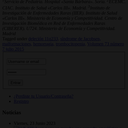
1
2
Servicio de Pediatría. Hospital «Santa Bárbara». Soria.
ECEMC.
3
CIAC. Instituto de Salud «Carlos III». Madrid.
Instituto de
Investigación de Enfermedades Raras (IIER). Instituto de Salud
«Carlos III». Ministerio de Economía y Competitividad. Centro de
Investigación Biomédica en Red de Enfermedades Raras
(CIBERER). U724. Ministerio de Economía y Competitividad.
Madrid
Tagged under
deleción 11q233,
síndrome de Jacobsen,
malformaciones,
hemorragia,
trombocitopenia,
Volumen 73 número
7 julio 2015
¿Perdiste tu Usuario/Contraseña?
Registro
Noticias
Viernes, 23 Junio 2023