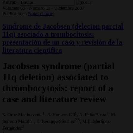
Buscar...
Volumen 65 - Número 11 - Diciembre 2007
Publicado en
Notas clínicas
Síndrome de Jacobsen (deleción parcial
11q) asociado a trombocitosis:
presentación de un caso y revisión de la
literatura científica
Jacobsen syndrome (partial
11q deletion) associated to
thrombocytosis: report of a
case and literature review
1
1
1
S. Ortiz Madinaveitia
, R. Romero Gil
, A. Peña Busto
, M.
1
2,3
Serrano Madrid
, E. Bermejo-Sánchez
, M.L. Martínez-
2
Fernández