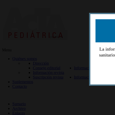
La infor
Menu
sanitari
Quiénes somos
Dirección
Consejo editorial
Información lectores
Información revista
Suscripción revista
Información autores
Suplementos
Contacto
ISSN 2014-2986
Sumario
Archivo
Enlaces