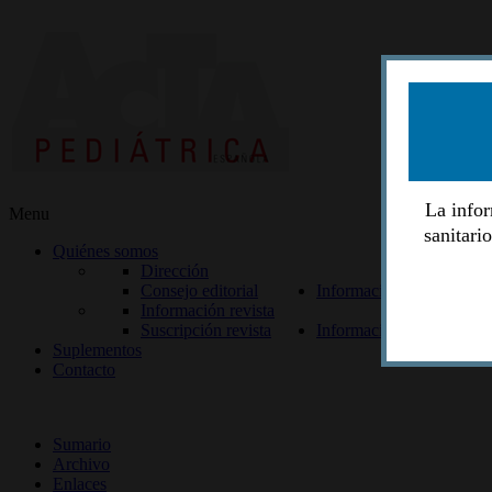
La infor
Menu
sanitari
Quiénes somos
Dirección
Consejo editorial
Información lectores
Información revista
Suscripción revista
Información autores
Suplementos
Contacto
ISSN 2014-2986
Sumario
Archivo
Enlaces