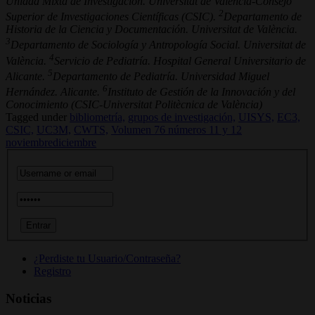
Unidad Mixta de Investigación. Universitat de València-Consejo
2
Superior de Investigaciones Científicas (CSIC).
Departamento de
Historia de la Ciencia y Documentación. Universitat de València.
3
Departamento de Sociología y Antropología Social. Universitat de
4
València.
Servicio de Pediatría. Hospital General Universitario de
5
Alicante.
Departamento de Pediatría. Universidad Miguel
6
Hernández. Alicante.
Instituto de Gestión de la Innovación y del
Conocimiento (CSIC-Universitat Politècnica de València)
Tagged under
bibliometría,
grupos de investigación,
UISYS,
EC3,
CSIC,
UC3M,
CWTS,
Volumen 76 números 11 y 12
noviembrediciembre
¿Perdiste tu Usuario/Contraseña?
Registro
Noticias