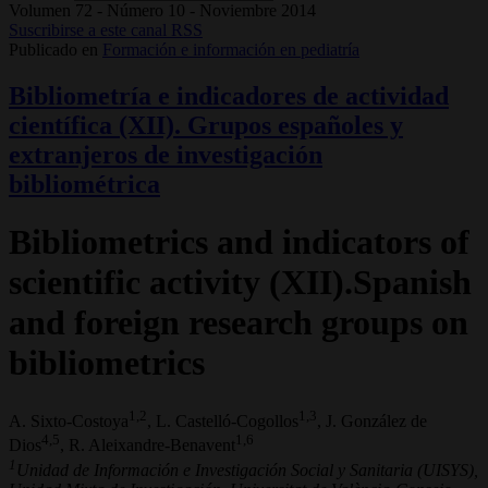
Volumen 72 - Número 10 - Noviembre 2014
Suscribirse a este canal RSS
Publicado en
Formación e información en pediatría
Bibliometría e indicadores de actividad
científica (XII). Grupos españoles y
extranjeros de investigación
bibliométrica
Bibliometrics and indicators of
scientific activity (XII).Spanish
and foreign research groups on
bibliometrics
1,2
1,3
A. Sixto-Costoya
, L. Castelló-Cogollos
, J. González de
4,5
1,6
Dios
, R. Aleixandre-Benavent
1
Unidad de Información e Investigación Social y Sanitaria (UISYS),