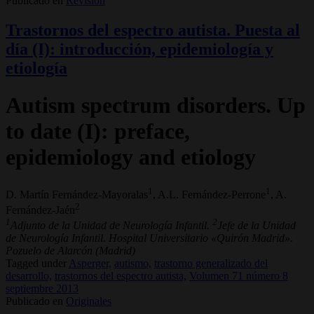
Publicado en
Revisión
Trastornos del espectro autista. Puesta al
día (I): introducción, epidemiología y
etiología
Autism spectrum disorders. Up
to date (I): preface,
epidemiology and etiology
1
1
D. Martín Fernández-Mayoralas
, A.L. Fernández-Perrone
, A.
2
Fernández-Jaén
1
2
Adjunto de la Unidad de Neurología Infantil.
Jefe de la Unidad
de Neurología Infantil. Hospital Universitario «Quirón Madrid».
Pozuelo de Alarcón (Madrid)
Tagged under
Asperger,
autismo,
trastorno generalizado del
desarrollo,
trastornos del espectro autista,
Volumen 71 número 8
septiembre 2013
Publicado en
Originales