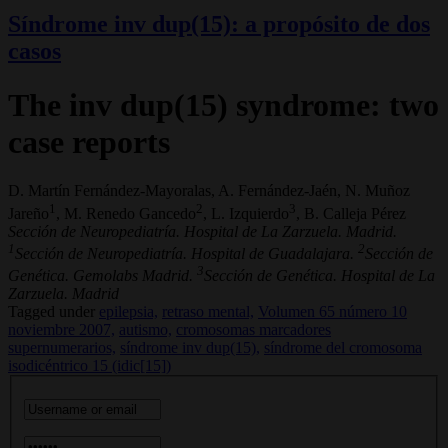
Síndrome inv dup(15): a propósito de dos
casos
The inv dup(15) syndrome: two
case reports
D. Martín Fernández-Mayoralas, A. Fernández-Jaén, N. Muñoz
1
2
3
Jareño
, M. Renedo Gancedo
, L. Izquierdo
, B. Calleja Pérez
Sección de Neuropediatría. Hospital de La Zarzuela. Madrid.
1
2
Sección de Neuropediatría. Hospital de Guadalajara.
Sección de
3
Genética. Gemolabs Madrid.
Sección de Genética. Hospital de La
Zarzuela. Madrid
Tagged under
epilepsia,
retraso mental,
Volumen 65 número 10
noviembre 2007,
autismo,
cromosomas marcadores
supernumerarios,
síndrome inv dup(15),
síndrome del cromosoma
isodicéntrico 15 (idic[15])