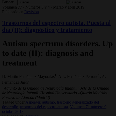
Buscar...
Volumen 77 - Números 3 y 4 - Marzo y abril 2019
Publicado en
Revisión
Trastornos del espectro autista. Puesta al
día (II): diagnóstico y tratamiento
Autism spectrum disorders. Up
to date (II): diagnosis and
treatment
1
1
D. Martín Fernández-Mayoralas
, A.L. Fernández-Perrone
, A.
2
Fernández-Jaén
1
2
Adjunto de la Unidad de Neurología Infantil.
Jefe de la Unidad
de Neurología Infantil. Hospital Universitario «Quirón Madrid».
Pozuelo de Alarcón (Madrid)
Tagged under
Asperger,
autismo,
trastorno generalizado del
desarrollo,
trastornos del espectro autista,
Volumen 71 número 9
octubre 2013