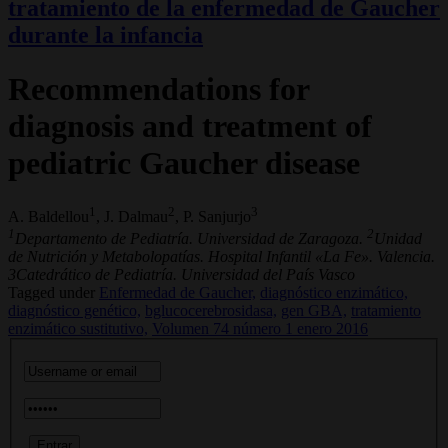
tratamiento de la enfermedad de Gaucher
durante la infancia
Recommendations for
diagnosis and treatment of
pediatric Gaucher disease
1
2
3
A. Baldellou
, J. Dalmau
, P. Sanjurjo
1
2
Departamento de Pediatría. Universidad de Zaragoza.
Unidad
de Nutrición y Metabolopatías. Hospital Infantil «La Fe». Valencia.
3Catedrático de Pediatría. Universidad del País Vasco
Tagged under
Enfermedad de Gaucher,
diagnóstico enzimático,
diagnóstico genético,
bglucocerebrosidasa,
gen GBA,
tratamiento
enzimático sustitutivo,
Volumen 74 número 1 enero 2016