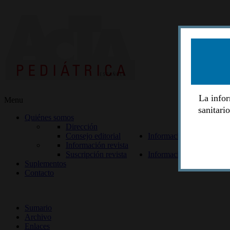
La infor
Menu
sanitari
Quiénes somos
Dirección
Consejo editorial
Información lectores
Información revista
Suscripción revista
Información autores
Suplementos
Contacto
ISSN 2014-2986
Sumario
Archivo
Enlaces