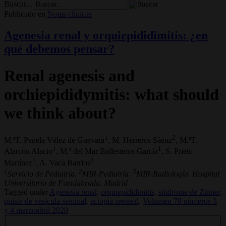
Buscar...
Publicado en
Notas clínicas
Agenesia renal y orquiepididimitis: ¿en
qué debemos pensar?
Renal agenesis and
orchiepididymitis: what should
we think about?
1
2
M.ªT. Penela Vélez de Guevara
, M. Herreros Sáenz
, M.ªT.
1
1
Alarcón Alacio
, M.ª del Mar Ballesteros García
, S. Prieto
1
3
Martínez
, A. Vaca Barrios
1
2
3
Servicio de Pediatría.
MIR-Pediatría.
MIR-Radiología. Hospital
Universitario de Fuenlabrada. Madrid
Tagged under
Agenesia renal,
orquiepididimitis,
síndrome de Zinner,
quiste de vesícula seminal,
ectopia ureteral,
Volumen 78 números 3
y 4 marzoabril 2020