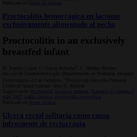
Publicado en
Nutrición infantil
Proctocolitis hemorrágica en lactante
exclusivamente alimentado al pecho
Proctocolitis in an exclusively
breastfed infant
1
M. Barrios López, C. García Rebollar
, E. Medina Benítez
Sección de Gastroenterología. Departamento de Pediatría. Hospital
1
Universitario «12 de Octubre».
Pediatra de Atención Primaria.
Centro de Salud Calesas. Área 11. Madrid
Tagged under
Rectorragia,
lactancia materna,
Volumen 65 número 7
julio 2007,
colitis alérgica,
proctocolitis eosinofílica
Publicado en
Notas clínicas
Úlcera rectal solitaria como causa
infrecuente de rectorragia