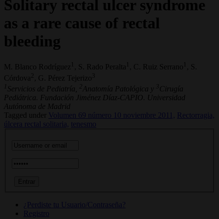
Solitary rectal ulcer syndrome
as a rare cause of rectal
bleeding
1
1
1
M. Blanco Rodríguez
, S. Rado Peralta
, C. Ruiz Serrano
, S.
2
3
Córdova
, G. Pérez Tejerizo
1
2
3
Servicios de Pediatría,
Anatomía Patológica y
Cirugía
Pediátrica. Fundación Jiménez Díaz-CAPIO. Universidad
Autónoma de Madrid
Tagged under
Volumen 69 número 10 noviembre 2011,
Rectorragia,
úlcera rectal solitaria,
tenesmo
¿Perdiste tu Usuario/Contraseña?
Registro