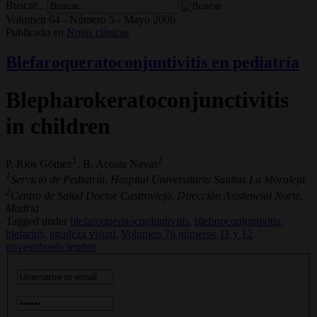
Buscar...
Volumen 64 - Número 5 - Mayo 2006
Publicado en
Notas clínicas
Blefaroqueratoconjuntivitis en pediatría
Blepharokeratoconjunctivitis
in children
1
2
P. Ríos Gómez
, B. Acosta Navas
1
Servicio de Pediatría. Hospital Universitario Sanitas La Moraleja.
2
Centro de Salud Doctor Castroviejo. Dirección Asistencial Norte.
Madrid
Tagged under
blefaroqueratoconjuntivitis,
blefaroconjuntivitis,
blefaritis,
agudeza visual,
Volumen 76 números 11 y 12
noviembrediciembre