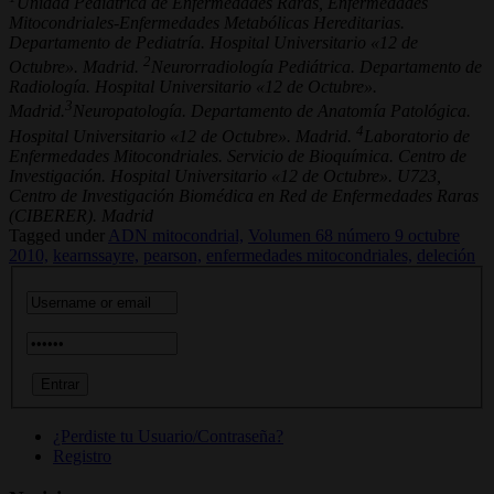
Unidad Pediátrica de Enfermedades Raras, Enfermedades
Mitocondriales-Enfermedades Metabólicas Hereditarias.
Departamento de Pediatría. Hospital Universitario «12 de
2
Octubre». Madrid.
Neurorradiología Pediátrica. Departamento de
Radiología. Hospital Universitario «12 de Octubre».
3
Madrid.
Neuropatología. Departamento de Anatomía Patológica.
4
Hospital Universitario «12 de Octubre». Madrid.
Laboratorio de
Enfermedades Mitocondriales. Servicio de Bioquímica. Centro de
Investigación. Hospital Universitario «12 de Octubre». U723,
Centro de Investigación Biomédica en Red de Enfermedades Raras
(CIBERER). Madrid
Tagged under
ADN mitocondrial,
Volumen 68 número 9 octubre
2010,
kearnssayre,
pearson,
enfermedades mitocondriales,
deleción
¿Perdiste tu Usuario/Contraseña?
Registro