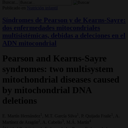
Buscar...
Publicado en
Nutrición infantil
Síndromes de Pearson y de Kearns-Sayre:
dos enfermedades mitocondriales
multisistémicas, debidas a deleciones en el
ADN mitocondrial
Pearson and Kearns-Sayre
syndromes: two multisystem
mitochondrial diseases caused
by mitochondrial DNA
deletions
1
1
1
E. Martín Hernández
, M.T. García Silva
, P. Quijada Fraile
, A.
2
3
4
Martínez de Aragón
, A. Cabello
, M.Á. Martín
1