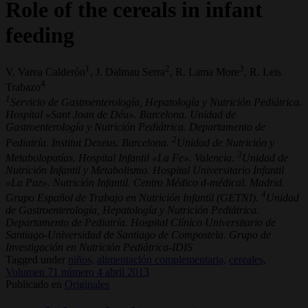
Role of the cereals in infant
feeding
1
2
3
V. Varea Calderón
, J. Dalmau Serra
, R. Lama More
, R. Leis
4
Trabazo
1
Servicio de Gastroenterología, Hepatología y Nutrición Pediátrica.
Hospital «Sant Joan de Déu». Barcelona. Unidad de
Gastroenterología y Nutrición Pediátrica. Departamento de
2
Pediatría. Institut Dexeus. Barcelona.
Unidad de Nutrición y
3
Metabolopatías. Hospital Infantil «La Fe». Valencia.
Unidad de
Nutrición Infantil y Metabolismo. Hospital Universitario Infantil
«La Paz». Nutrición Infantil. Centro Médico d-médical. Madrid.
4
Grupo Español de Trabajo en Nutrición Infantil (GETNI).
Unidad
de Gastroenterología, Hepatología y Nutrición Pediátrica.
Departamento de Pediatría. Hospital Clínico Universitario de
Santiago-Universidad de Santiago de Compostela. Grupo de
Investigación en Nutrición Pediátrica-IDIS
Tagged under
niños,
alimentación complementaria,
cereales,
Volumen 71 número 4 abril 2013
Publicado en
Originales