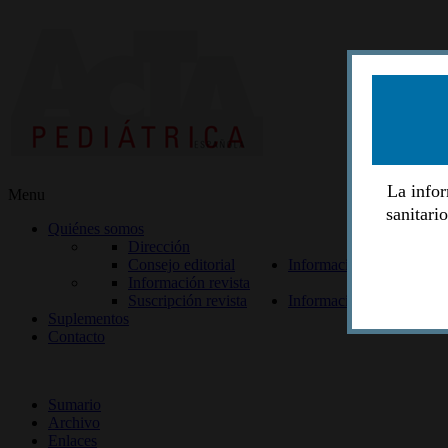
La infor
Menu
sanitari
Quiénes somos
Dirección
Consejo editorial
Información lectores
Información revista
Suscripción revista
Información autores
Suplementos
Contacto
ISSN 2014-2986
Sumario
Archivo
Enlaces