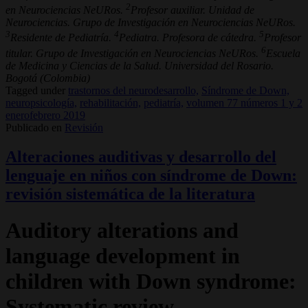
2
en Neurociencias NeURos.
Profesor auxiliar. Unidad de
Neurociencias. Grupo de Investigación en Neurociencias NeURos.
3
4
5
Residente de Pediatría.
Pediatra. Profesora de cátedra.
Profesor
6
titular. Grupo de Investigación en Neurociencias NeURos.
Escuela
de Medicina y Ciencias de la Salud. Universidad del Rosario.
Bogotá (Colombia)
Tagged under
trastornos del neurodesarrollo,
Síndrome de Down,
neuropsicología,
rehabilitación,
pediatría,
volumen 77 números 1 y 2
enerofebrero 2019
Publicado en
Revisión
Alteraciones auditivas y desarrollo del
lenguaje en niños con síndrome de Down:
revisión sistemática de la literatura
Auditory alterations and
language development in
children with Down syndrome:
Systematic review