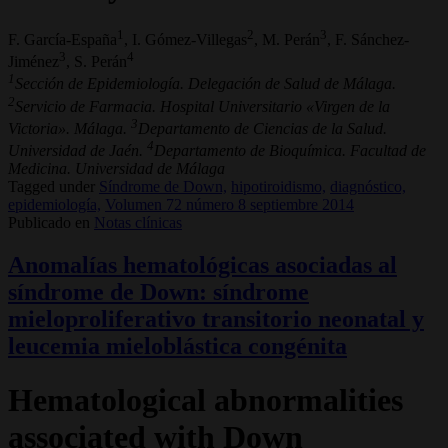
1
2
3
F. García-España
, I. Gómez-Villegas
, M. Perán
, F. Sánchez-
3
4
Jiménez
, S. Perán
1
Sección de Epidemiología. Delegación de Salud de Málaga.
2
Servicio de Farmacia. Hospital Universitario «Virgen de la
3
Victoria». Málaga.
Departamento de Ciencias de la Salud.
4
Universidad de Jaén.
Departamento de Bioquímica. Facultad de
Medicina. Universidad de Málaga
Tagged under
Síndrome de Down,
hipotiroidismo,
diagnóstico,
epidemiología,
Volumen 72 número 8 septiembre 2014
Publicado en
Notas clínicas
Anomalías hematológicas asociadas al
síndrome de Down: síndrome
mieloproliferativo transitorio neonatal y
leucemia mieloblástica congénita
Hematological abnormalities
associated with Down