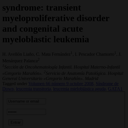
syndrome: transient
myeloproliferative disorder
and congenital acute
myeloblastic leukemia
1
1
H. Avellón Liaño, C. Mata Fernández
, I. Pescador Chamorro
, J.
2
Menárquez Palanca
1
Sección de Oncohematología Infantil. Hospital Materno-Infantil
2
«Gregorio Marañón».
Servicio de Anatomía Patológica. Hospital
General Universitario «Gregorio Marañón». Madrid
Tagged under
Volumen 66 número 9 octubre 2008,
Síndrome de
Down,
leucemia transitoria,
leucemia mieloblástica aguda,
GATA1