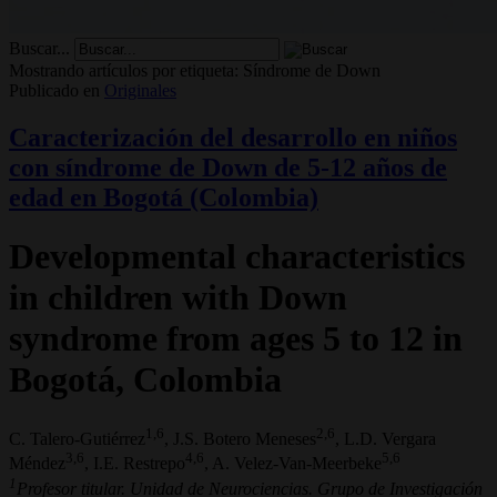
Buscar...
Mostrando artículos por etiqueta: Síndrome de Down
Publicado en
Originales
Caracterización del desarrollo en niños
con síndrome de Down de 5-12 años de
edad en Bogotá (Colombia)
Developmental characteristics
in children with Down
syndrome from ages 5 to 12 in
Bogotá, Colombia
1,6
2,6
C. Talero-Gutiérrez
, J.S. Botero Meneses
, L.D. Vergara
3,6
4,6
5,6
Méndez
, I.E. Restrepo
, A. Velez-Van-Meerbeke
1
Profesor titular. Unidad de Neurociencias. Grupo de Investigación