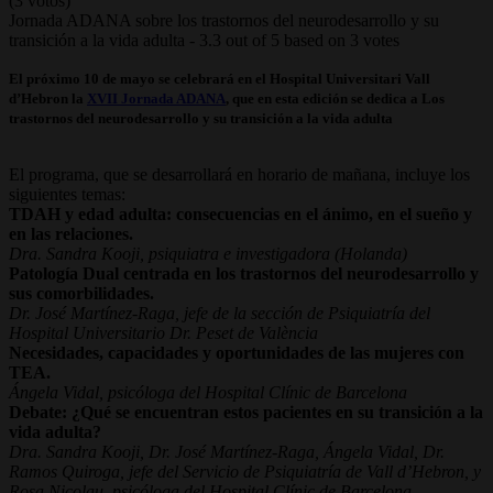
(3 votos)
Jornada ADANA sobre los trastornos del neurodesarrollo y su
transición a la vida adulta
-
3.3
out of
5
based on
3
votes
El próximo 10 de mayo se celebrará en el Hospital Universitari Vall
d’Hebron la
XVII Jornada ADANA
, que en esta edición se dedica a Los
trastornos del neurodesarrollo y su transición a la vida adulta
El programa, que se desarrollará en horario de mañana, incluye los
siguientes temas:
TDAH y edad adulta: consecuencias en el ánimo, en el sueño y
en las relaciones.
Dra. Sandra Kooji, psiquiatra e investigadora (Holanda)
Patología Dual centrada en los trastornos del neurodesarrollo y
sus comorbilidades.
Dr. José Martínez-Raga, jefe de la sección de Psiquiatría del
Hospital Universitario Dr. Peset de València
Necesidades, capacidades y oportunidades de las mujeres con
TEA.
Ángela Vidal, psicóloga del Hospital Clínic de Barcelona
Debate: ¿Qué se encuentran estos pacientes en su transición a la
vida adulta?
Dra. Sandra Kooji, Dr. José Martínez-Raga, Ángela Vidal, Dr.
Ramos Quiroga, jefe del Servicio de Psiquiatría de Vall d’Hebron, y
Rosa Nicolau, psicóloga del Hospital Clínic de Barcelona