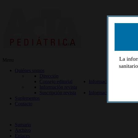
La infor
Menu
sanitari
Quiénes somos
Dirección
Consejo editorial
Información lectores
Información revista
Suscripción revista
Información autores
Suplementos
Contacto
ISSN 2014-2986
Sumario
Archivo
Enlaces