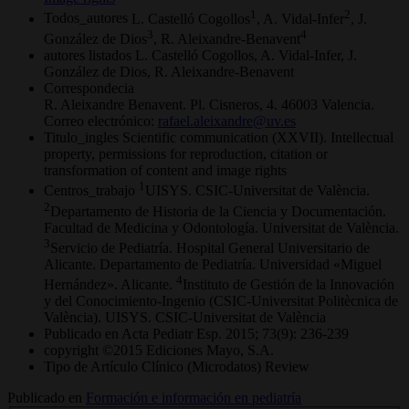
1
2
Todos_autores
L. Castelló Cogollos
, A. Vidal-Infer
, J.
3
4
González de Dios
, R. Aleixandre-Benavent
autores listados
L. Castelló Cogollos, A. Vidal-Infer, J.
González de Dios, R. Aleixandre-Benavent
Correspondecia
R. Aleixandre Benavent. Pl. Cisneros, 4. 46003 Valencia.
Correo electrónico:
rafael.aleixandre@uv.es
Titulo_ingles
Scientific communication (XXVII). Intellectual
property, permissions for reproduction, citation or
transformation of content and image rights
1
Centros_trabajo
UISYS. CSIC-Universitat de València.
2
Departamento de Historia de la Ciencia y Documentación.
Facultad de Medicina y Odontología. Universitat de València.
3
Servicio de Pediatría. Hospital General Universitario de
Alicante. Departamento de Pediatría. Universidad «Miguel
4
Hernández». Alicante.
Instituto de Gestión de la Innovación
y del Conocimiento-Ingenio (CSIC-Universitat Politècnica de
València). UISYS. CSIC-Universitat de València
Publicado en
Acta Pediatr Esp. 2015; 73(9): 236-239
copyright
©2015 Ediciones Mayo, S.A.
Tipo de Artículo Clínico (Microdatos)
Review
Publicado en
Formación e información en pediatría