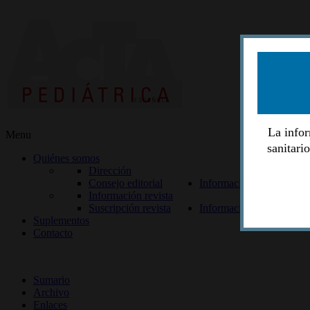
La infor
Menu
sanitari
Quiénes somos
Dirección
Consejo editorial
Información lectores
Información revista
Suscripción revista
Información autores
Suplementos
Contacto
ISSN 2014-2986
Sumario
Archivo
Enlaces