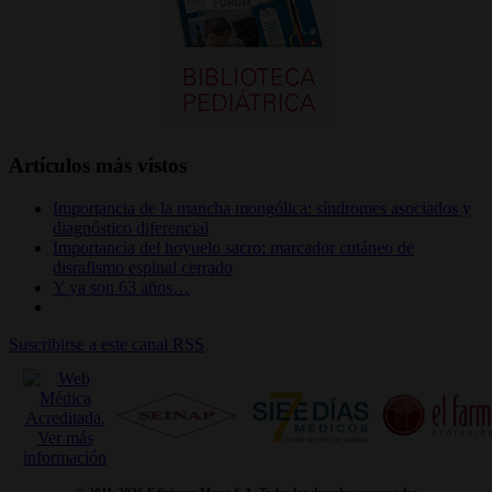
Artículos más vistos
Importancia de la mancha mongólica: síndromes asociados y
diagnóstico diferencial
Importancia del hoyuelo sacro: marcador cutáneo de
disrafismo espinal cerrado
Y ya son 63 años…
Suscribirse a este canal RSS