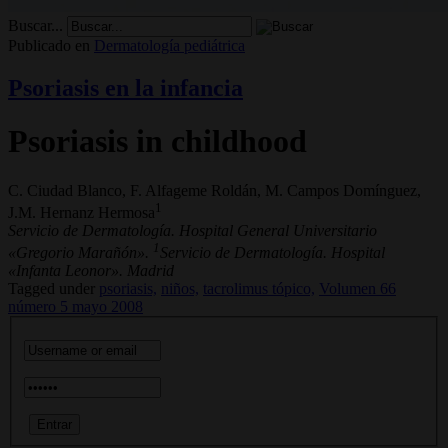
Buscar...
Publicado en
Dermatología pediátrica
Psoriasis en la infancia
Psoriasis in childhood
C. Ciudad Blanco, F. Alfageme Roldán, M. Campos Domínguez,
1
J.M. Hernanz Hermosa
Servicio de Dermatología. Hospital General Universitario
1
«Gregorio Marañón».
Servicio de Dermatología. Hospital
«Infanta Leonor». Madrid
Tagged under
psoriasis,
niños,
tacrolimus tópico,
Volumen 66
número 5 mayo 2008