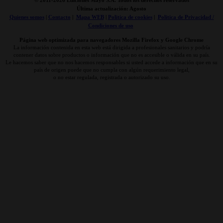
© 2011-
2026 Ediciones Mayo S.A. Todos los derechos reservados
Última actualización: Agosto
Quienes somos
|
Contacto
|
Mapa WEB
|
Politica de cookies
|
Politica de Privacidad /
Condiciones de uso
Página web optimizada para navegadores Mozilla Firefox y Google Chrome
La información contenida en esta web está dirigida a profesionales sanitarios y podría
contener datos sobre productos o información que no es accesible o válida en su país.
Le hacemos saber que no nos hacemos responsables si usted accede a información que en su
país de origen puede que no cumpla con algún requerimiento legal,
o no estar regulada, registrada o autorizado su uso.