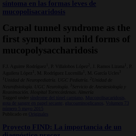
síntoma en las formas leves de
mucopolisacaridosis
Carpal tunnel syndrome as the
first symptom in mild forms of
mucopolysaccharidosis
1
2
1
F.J. Aguirre Rodríguez
, P. Villalobos López
, J. Ramos Lizana
, P.
1
1
3
Aguilera López
, M. Rodríguez Lucenilla
, M. García Ucles
1
2
Unidad de Neuropediatría. UGC Pediatría.
Unidad de
3
Neurofisiología. UGC Neurología.
Servicio de Anestesiología y
Reanimación. Hospital Torrecárdenas. Almería
Tagged under
síndrome del túnel carpiano,
Mucopolisacaridosis,
gota de sangre en papel secante,
glucoaminoglicanos,
Volumen 73
número 5 mayo 2015
Publicado en
Originales
Proyecto FIND: La importancia de un
diagnóstico precoz