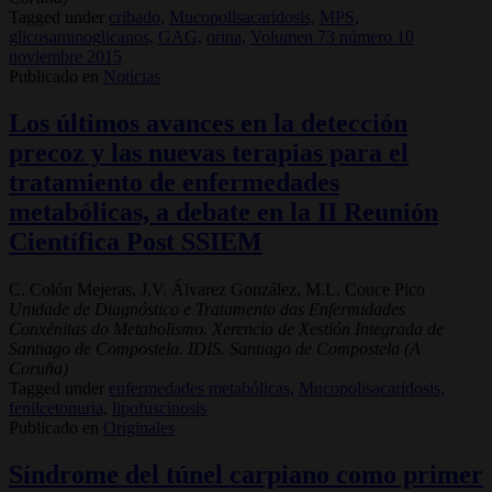
Tagged under
cribado,
Mucopolisacaridosis,
MPS,
glicosaminoglicanos,
GAG,
orina,
Volumen 73 número 10
noviembre 2015
Publicado en
Noticias
Los últimos avances en la detección
precoz y las nuevas terapias para el
tratamiento de enfermedades
metabólicas, a debate en la II Reunión
Científica Post SSIEM
C. Colón Mejeras, J.V. Álvarez González, M.L. Couce Pico
Unidade de Diagnóstico e Tratamento das Enfermidades
Conxénitas do Metabolismo. Xerencia de Xestión Integrada de
Santiago de Compostela. IDIS. Santiago de Compostela (A
Coruña)
Tagged under
enfermedades metabólicas,
Mucopolisacaridosis,
fenilcetonuria,
lipofuscinosis
Publicado en
Originales
Síndrome del túnel carpiano como primer