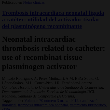
Publicado en
Notas clínicas
Trombosis intracardiaca neonatal ligada
a catéter: utilidad del activador tisular
del plasminógeno recombinante
Neonatal intracardiac
thrombosis related to catheter:
use of recombinat tissue
plasminogen activator
M. Lojo-Rodríguez, A. Pérez-Muñuzuri, A.M. Baña-Souto, O.
López-Suárez, M.L. Couce-Pico, J.R. Fernández-Lorenzo
Complejo Hospitalario Universitario de Santiago de Compostela.
Departamento de Pediatría. Servicio de Neonatología-UCI-
Neonatal. Santiago de Compostela (A Coruña)
Tagged under
Volumen 70 número 3 marzo 2012,
canalización
umbilical,
trombosis intracardiaca neonatal,
tratamiento fibrinolítico,
rTPA