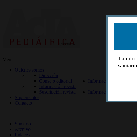
La infor
Menu
sanitari
Quiénes somos
Dirección
Consejo editorial
Información lectores
Información revista
Suscripción revista
Información autores
Suplementos
Contacto
ISSN 2014-2986
Sumario
Archivo
Enlaces