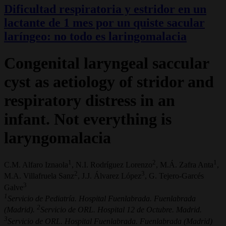
Dificultad respiratoria y estridor en un
lactante de 1 mes por un quiste sacular
laríngeo: no todo es laringomalacia
Congenital laryngeal saccular
cyst as aetiology of stridor and
respiratory distress in an
infant. Not everything is
laryngomalacia
1
2
1
C.M. Alfaro Iznaola
, N.I. Rodríguez Lorenzo
, M.Á. Zafra Anta
,
2
3
M.A. Villafruela Sanz
, J.J. Álvarez López
, G. Tejero-Garcés
3
Galve
1
Servicio de Pediatría. Hospital Fuenlabrada. Fuenlabrada
2
(Madrid).
Servicio de ORL. Hospital 12 de Octubre. Madrid.
3
Servicio de ORL. Hospital Fuenlabrada. Fuenlabrada (Madrid)