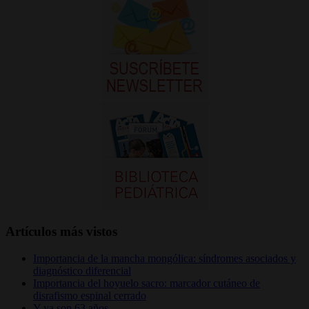
Artículos más vistos
Importancia de la mancha mongólica: síndromes asociados y
diagnóstico diferencial
Importancia del hoyuelo sacro: marcador cutáneo de
disrafismo espinal cerrado
Y ya son 63 años…