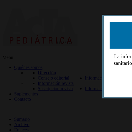
La infor
Menu
sanitari
Quiénes somos
Dirección
Consejo editorial
Información lectores
Información revista
Suscripción revista
Información autores
Suplementos
Contacto
ISSN 2014-2986
Sumario
Archivo
Enlaces