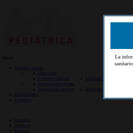
La infor
Menu
sanitari
Quiénes somos
Dirección
Consejo editorial
Información lectores
Información revista
Suscripción revista
Información autores
Suplementos
Contacto
ISSN 2014-2986
Sumario
Archivo
Enlaces