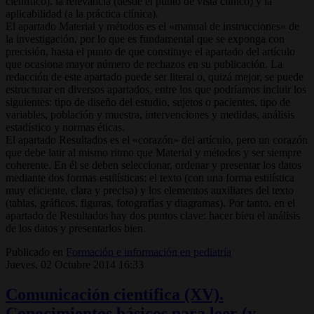
científico), la relevancia (desde el punto de vista clínico) y la
aplicabilidad (a la práctica clínica).
El apartado Material y métodos es el «manual de instrucciones» de
la investigación, por lo que es fundamental que se exponga con
precisión, hasta el punto de que constituye el apartado del artículo
que ocasiona mayor número de rechazos en su publicación. La
redacción de este apartado puede ser literal o, quizá mejor, se puede
estructurar en diversos apartados, entre los que podríamos incluir los
siguientes: tipo de diseño del estudio, sujetos o pacientes, tipo de
variables, población y muestra, intervenciones y medidas, análisis
estadístico y normas éticas.
El apartado Resultados es el «corazón» del artículo, pero un corazón
que debe latir al mismo ritmo que Material y métodos y ser siempre
coherente. En él se deben seleccionar, ordenar y presentar los datos
mediante dos formas estilísticas: el texto (con una forma estilística
muy eficiente, clara y precisa) y los elementos auxiliares del texto
(tablas, gráficos, figuras, fotografías y diagramas). Por tanto, en el
apartado de Resultados hay dos puntos clave: hacer bien el análisis
de los datos y presentarlos bien.
Publicado en
Formación e información en pediatría
Jueves, 02 Octubre 2014 16:33
Comunicación científica (XV).
Conocimientos básicos para leer (y