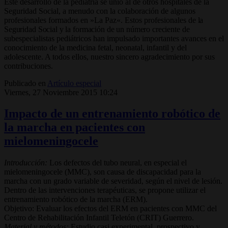
Este desarrollo de la pediatría se unió al de otros hospitales de la
Seguridad Social, a menudo con la colaboración de algunos
profesionales formados en
«
La Paz
»
. Estos profesionales
de la
Seguridad Social y la formación de un número creciente
de
subespecialistas pediátricos han impulsado importantes avances en el
conocimiento de la medicina fetal, neonatal, infantil y del
adolescente. A todos ellos, nuestro sincero agradecimiento por sus
contribuciones.
Publicado en
Artículo especial
Viernes, 27 Noviembre 2015 10:24
Impacto de un entrenamiento robótico de
la marcha en pacientes con
mielomeningocele
Introducción:
Los defectos del tubo neural, en especial el
mielomeningocele (MMC), son causa de discapacidad para la
marcha con un grado variable de severidad, según el nivel de lesión.
Dentro de las intervenciones terapéuticas, se propone utilizar el
entrenamiento robótico de la marcha (ERM).
Objetivo: Evaluar los efectos del ERM en pacientes con MMC del
Centro de Rehabilitación Infantil Teletón (CRIT) Guerrero.
Material y métodos:
Estudio casi experimental, prospectivo y