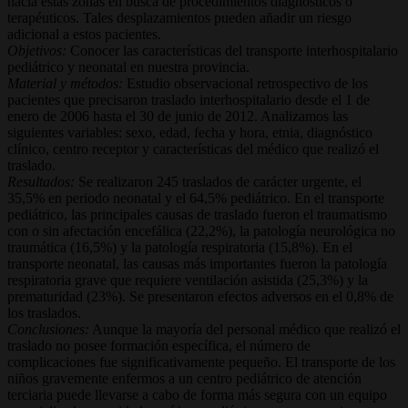
hacia estas zonas en busca de procedimientos diagnósticos o
terapéuticos. Tales desplazamientos pueden añadir un riesgo
adicional a estos pacientes.
Objetivos:
Conocer las características del transporte interhospitalario
pediátrico y neonatal en nuestra provincia.
Material y métodos:
Estudio observacional retrospectivo de los
pacientes que precisaron traslado interhospitalario desde el 1 de
enero de 2006 hasta el 30 de junio de 2012. Analizamos las
siguientes variables: sexo, edad, fecha y hora, etnia, diagnóstico
clínico, centro receptor y características del médico que realizó el
traslado.
Resultados:
Se realizaron 245 traslados de carácter urgente, el
35,5% en periodo neonatal y el 64,5% pediátrico. En el transporte
pediátrico, las principales causas de traslado fueron el traumatismo
con o sin afectación encefálica (22,2%), la patología neurológica no
traumática (16,5%) y la patología respiratoria (15,8%). En el
transporte neonatal, las causas más importantes fueron la patología
respiratoria grave que requiere ventilación asistida (25,3%) y la
prematuridad (23%). Se presentaron efectos adversos en el 0,8% de
los traslados.
Conclusiones:
Aunque la mayoría del personal médico que realizó el
traslado no posee formación específica, el número de
complicaciones fue significativamente pequeño. El transporte de los
niños gravemente enfermos a un centro pediátrico de atención
terciaria puede llevarse a cabo de forma más segura con un equipo