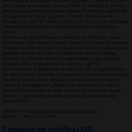
publicación de un artículo científico (¿por qué? y ¿para qué?), queda
por contestar una pregunta clave: ¿dónde? La elección de la revista
adecuada para publicar un trabajo depende de diversos aspectos que
hay que tener en cuenta, sin perder el rumbo del proceso de
investigación: antes de valorar el impacto de la revista se debe haber
considerado previamente la calidad científica y la importancia
clínica.
La esencia de las publicaciones científicas no debería ser «hacer
currículum», sino intentar avanzar y mejorar en la atención sanitaria.
Y aunque es lícito optar por revistas de alto factor de impacto (en los
primeros cuartiles del Science Citation Index-Journal Citation
Reports), no debemos caer en la «impactolatría» y sus variantes
(«impactofilia», «impactofobia» e «impacto ¿qué?»).
La evolución de la publicación científica ha sido tal desde el inicio
del siglo XXI que responder a la pregunta de dónde publicar permite
valorar, al menos, cuatro cuestiones: ¿publicación en revistas en
papel o revistas digitales?, ¿publicación en español o en inglés?,
¿publicación en revistas de pago o revistas de acceso libre (open
acces)? y ¿publicación con factor de impacto u otro indicador
bibliométrico?
Publicado en
Formación e información en pediatría
Martes, 27 Mayo 2014 16:00
Comunicación científica (XII).