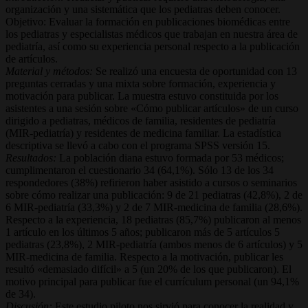
organización y una sistemática que los pediatras deben conocer.
Objetivo: Evaluar la formación en publicaciones biomédicas entre
los pediatras y especialistas médicos que trabajan en nuestra área de
pediatría, así como su experiencia personal respecto a la publicación
de artículos.
Material y métodos:
Se realizó una encuesta de oportunidad con 13
preguntas cerradas y una mixta sobre formación, experiencia y
motivación para publicar. La muestra estuvo constituida por los
asistentes a una sesión sobre «Cómo publicar artículos» de un curso
dirigido a pediatras, médicos de familia, residentes de pediatría
(MIR-pediatría) y residentes de medicina familiar. La estadística
descriptiva se llevó a cabo con el programa SPSS versión 15.
Resultados:
La población diana estuvo formada por 53 médicos;
cumplimentaron el cuestionario 34 (64,1%). Sólo 13 de los 34
respondedores (38%) refirieron haber asistido a cursos o seminarios
sobre cómo realizar una publicación: 9 de 21 pediatras (42,8%), 2 de
6 MIR-pediatría (33,3%) y 2 de 7 MIR-medicina de familia (28,6%).
Respecto a la experiencia, 18 pediatras (85,7%) publicaron al menos
1 artículo en los últimos 5 años; publicaron más de 5 artículos 5
pediatras (23,8%), 2 MIR-pediatría (ambos menos de 6 artículos) y 5
MIR-medicina de familia. Respecto a la motivación, publicar les
resultó «demasiado difícil» a 5 (un 20% de los que publicaron). El
motivo principal para publicar fue el currículum personal (un 94,1%
de 34).
Discusión:
Este estudio piloto nos sirvió para conocer la realidad y