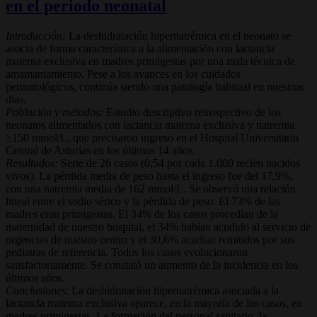
en el periodo neonatal
Introducción:
La deshidratación hipernatrémica en el neonato se
asocia de forma característica a la alimentación con lactancia
materna exclusiva en madres primigestas por una mala técnica de
amamantamiento. Pese a los avances en los cuidados
perinatológicos, continúa siendo una patología habitual en nuestros
días.
Población y métodos:
Estudio descriptivo retrospectivo de los
neonatos alimentados con lactancia materna exclusiva y natremia
≥150 mmol/L, que precisaron ingreso en el Hospital Universitario
Central de Asturias en los últimos 14 años.
Resultados:
Serie de 26 casos (0,54 por cada 1.000 recién nacidos
vivos). La pérdida media de peso hasta el ingreso fue del 17,9%,
con una natremia media de 162 mmol/L. Se observó una relación
lineal entre el sodio sérico y la pérdida de peso. El 73% de las
madres eran primigestas. El 34% de los casos procedían de la
maternidad de nuestro hospital, el 34% habían acudido al servicio de
urgencias de nuestro centro y el 30,6% acudían remitidos por sus
pediatras de referencia. Todos los casos evolucionaron
satisfactoriamente. Se constató un aumento de la incidencia en los
últimos años.
Conclusiones
: La deshidratación hipernatrémica asociada a la
lactancia materna exclusiva aparece, en la mayoría de los casos, en
madres primigestas. La formación del personal sanitario, la