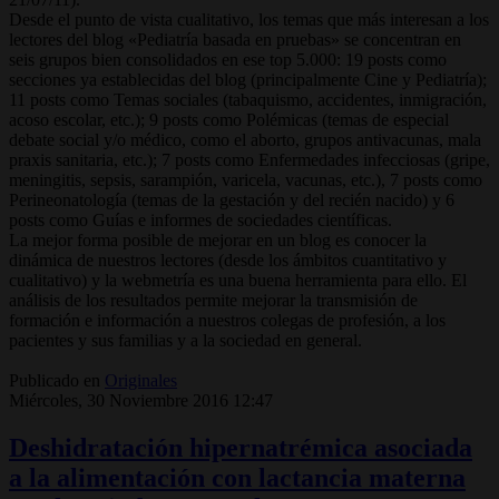
Desde el punto de vista cualitativo, los temas que más interesan a los
lectores del blog «Pediatría basada en pruebas» se concentran en
seis grupos bien consolidados en ese top 5.000: 19 posts como
secciones ya establecidas del blog (principalmente Cine y Pediatría);
11 posts como Temas sociales (tabaquismo, accidentes, inmigración,
acoso escolar, etc.); 9 posts como Polémicas (temas de especial
debate social y/o médico, como el aborto, grupos antivacunas, mala
praxis sanitaria, etc.); 7 posts como Enfermedades infecciosas (gripe,
meningitis, sepsis, sarampión, varicela, vacunas, etc.), 7 posts como
Perineonatología (temas de la gestación y del recién nacido) y 6
posts como Guías e informes de sociedades científicas.
La mejor forma posible de mejorar en un blog es conocer la
dinámica de nuestros lectores (desde los ámbitos cuantitativo y
cualitativo) y la webmetría es una buena herramienta para ello. El
análisis de los resultados permite mejorar la transmisión de
formación e información a nuestros colegas de profesión, a los
pacientes y sus familias y a la sociedad en general.
Publicado en
Originales
Miércoles, 30 Noviembre 2016 12:47
Deshidratación hipernatrémica asociada
a la alimentación con lactancia materna