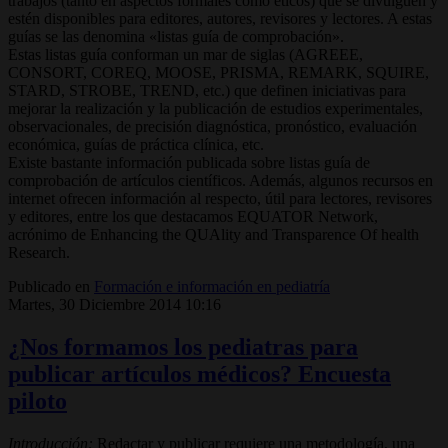
trabajos (tanto en aspectos formales como éticos) que se divulguen y
estén disponibles para editores, autores, revisores y lectores. A estas
guías se las denomina «listas guía de comprobación».
Estas listas guía conforman un mar de siglas (AGREEE,
CONSORT, COREQ, MOOSE, PRISMA, REMARK, SQUIRE,
STARD, STROBE, TREND, etc.) que definen iniciativas para
mejorar la realización y la publicación de estudios experimentales,
observacionales, de precisión diagnóstica, pronóstico, evaluación
económica, guías de práctica clínica, etc.
Existe bastante información publicada sobre listas guía de
comprobación de artículos científicos. Además, algunos recursos en
internet ofrecen información al respecto, útil para lectores, revisores
y editores, entre los que destacamos EQUATOR Network,
acrónimo de Enhancing the QUAlity and Transparence Of health
Research.
Publicado en
Formación e información en pediatría
Martes, 30 Diciembre 2014 10:16
¿Nos formamos los pediatras para
publicar artículos médicos? Encuesta
piloto
Introducción:
Redactar y publicar requiere una metodología, una