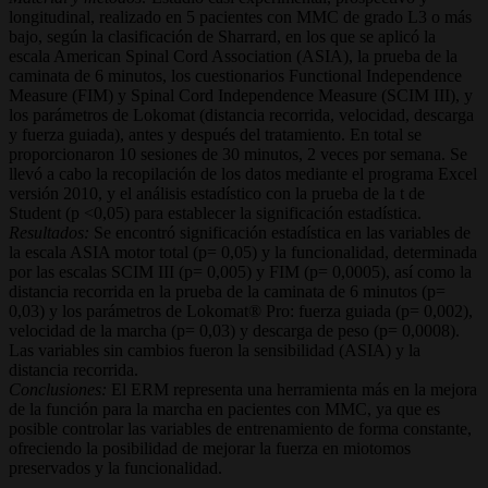
longitudinal, realizado en 5 pacientes con MMC de grado L3 o más
bajo, según la clasificación de Sharrard, en los que se aplicó la
escala American Spinal Cord Association (ASIA), la prueba de la
caminata de 6 minutos, los cuestionarios Functional Independence
Measure (FIM) y Spinal Cord Independence Measure (SCIM III), y
los parámetros de Lokomat (distancia recorrida, velocidad, descarga
y fuerza guiada), antes y después del tratamiento. En total se
proporcionaron 10 sesiones de 30 minutos, 2 veces por semana. Se
llevó a cabo la recopilación de los datos mediante el programa Excel
versión 2010, y el análisis estadístico con la prueba de la t de
Student (p <0,05) para establecer la significación estadística.
Resultados:
Se encontró significación estadística en las variables de
la escala ASIA motor total (p= 0,05) y la funcionalidad, determinada
por las escalas SCIM III (p= 0,005) y FIM (p= 0,0005), así como la
distancia recorrida en la prueba de la caminata de 6 minutos (p=
0,03) y los parámetros de Lokomat® Pro: fuerza guiada (p= 0,002),
velocidad de la marcha (p= 0,03) y descarga de peso (p= 0,0008).
Las variables sin cambios fueron la sensibilidad (ASIA) y la
distancia recorrida.
Conclusiones:
El ERM representa una herramienta más en la mejora
de la función para la marcha en pacientes con MMC, ya que es
posible controlar las variables de entrenamiento de forma constante,
ofreciendo la posibilidad de mejorar la fuerza en miotomos
preservados y la funcionalidad.