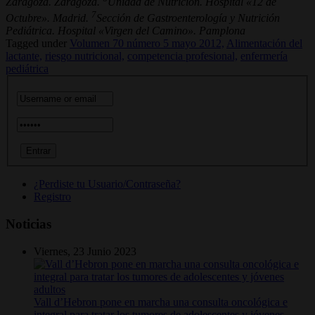
Zaragoza. Zaragoza.
Unidad de Nutrición. Hospital «12 de
7
Octubre». Madrid.
Sección de Gastroenterología y Nutrición
Pediátrica. Hospital «Virgen del Camino». Pamplona
Tagged under
Volumen 70 número 5 mayo 2012,
Alimentación del
lactante,
riesgo nutricional,
competencia profesional,
enfermería
pediátrica
¿Perdiste tu Usuario/Contraseña?
Registro
Noticias
Viernes, 23 Junio 2023
Vall d’Hebron pone en marcha una consulta oncológica e
integral para tratar los tumores de adolescentes y jóvenes