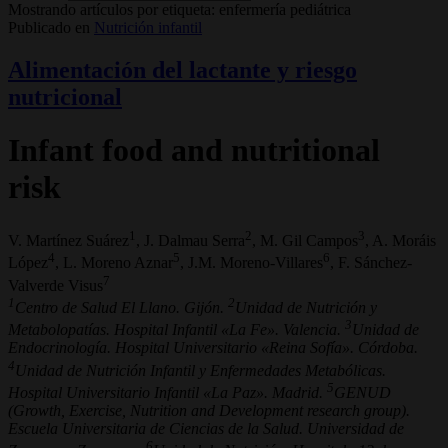
Mostrando artículos por etiqueta: enfermería pediátrica
Publicado en
Nutrición infantil
Alimentación del lactante y riesgo
nutricional
Infant food and nutritional
risk
1
2
3
V. Martínez Suárez
, J. Dalmau Serra
, M. Gil Campos
, A. Moráis
4
5
6
López
, L. Moreno Aznar
, J.M. Moreno-Villares
, F. Sánchez-
7
Valverde Visus
1
2
Centro de Salud El Llano. Gijón.
Unidad de Nutrición y
3
Metabolopatías. Hospital Infantil «La Fe». Valencia.
Unidad de
Endocrinología. Hospital Universitario «Reina Sofía». Córdoba.
4
Unidad de Nutrición Infantil y Enfermedades Metabólicas.
5
Hospital Universitario Infantil «La Paz». Madrid.
GENUD
(Growth, Exercise, Nutrition and Development research group).
Escuela Universitaria de Ciencias de la Salud. Universidad de
6