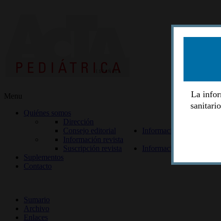
La infor
Menu
sanitari
Quiénes somos
Dirección
Consejo editorial
Información lectores
Información revista
Suscripción revista
Información autores
Suplementos
Contacto
ISSN 2014-2986
Sumario
Archivo
Enlaces